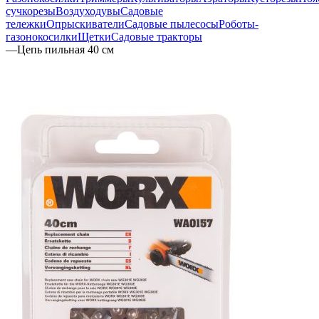
сучкорезы
Воздуходувы
Садовые
тележки
Опрыскиватели
Садовые пылесосы
Роботы-
газонокосилки
Щетки
Садовые тракторы
—
Цепь пильная 40 см