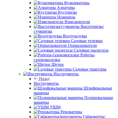
Культиваторы
Аэраторы
Кусторезы
Ножницы
Измельчители
Высоторезы/
сучкорезы
Воздуходувы
Садовые тележки
Опрыскиватели
Садовые пылесосы
Роботы-
газонокосилки
Щетки
Садовые тракторы
Инструменты
Назад
Инструменты
Шлифовальные
машины
Полировальные
машины
УШМ
Реноваторы
Гайковерты/