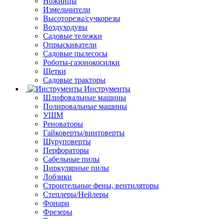
Ножницы
Измельчители
Высоторезы/сучкорезы
Воздуходувы
Садовые тележки
Опрыскиватели
Садовые пылесосы
Роботы-газонокосилки
Щетки
Садовые тракторы
Инструменты
Шлифовальные машины
Полировальные машины
УШМ
Реноваторы
Гайковерты/винтоверты
Шуруповерты
Перфораторы
Сабельные пилы
Циркулярные пилы
Лобзики
Строительные фены, вентиляторы
Степлеры/Нейлеры
Фонари
Фрезеры