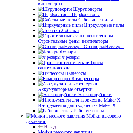
винтоверты
Шуруповерты
Перфораторы
Сабельные пилы
Циркулярные пилы
Лобзики
Строительные фены, вентиляторы
Степлеры/Нейлеры
Фонари
Фрезеры
Тросы
сантехнические
Пылесосы
Компрессоры
Аккумуляторные отвертки
Электрорубанки
Инструменты для творчества Maker X
Рабочие столы
Мойки высокого
давления
Назад
Мойки высокого давления