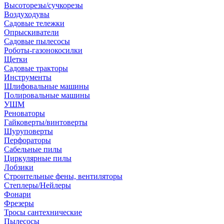
Высоторезы/сучкорезы
Воздуходувы
Садовые тележки
Опрыскиватели
Садовые пылесосы
Роботы-газонокосилки
Щетки
Садовые тракторы
Инструменты
Шлифовальные машины
Полировальные машины
УШМ
Реноваторы
Гайковерты/винтоверты
Шуруповерты
Перфораторы
Сабельные пилы
Циркулярные пилы
Лобзики
Строительные фены, вентиляторы
Степлеры/Нейлеры
Фонари
Фрезеры
Тросы сантехнические
Пылесосы