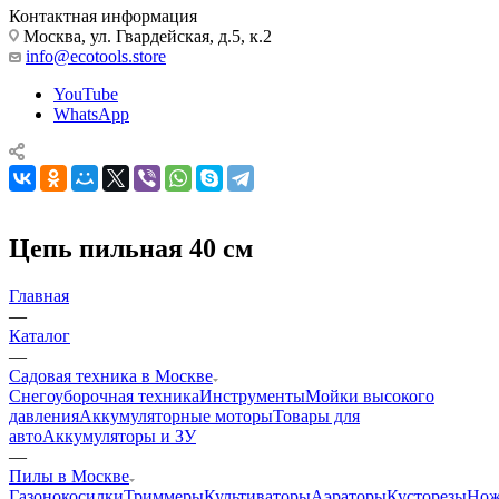
Контактная информация
Москва, ул. Гвардейская, д.5, к.2
info@ecotools.store
YouTube
WhatsApp
Цепь пильная 40 см
Главная
—
Каталог
—
Садовая техника в Москве
Снегоуборочная техника
Инструменты
Мойки высокого
давления
Аккумуляторные моторы
Товары для
авто
Аккумуляторы и ЗУ
—
Пилы в Москве
Газонокосилки
Триммеры
Культиваторы
Аэраторы
Кусторезы
Но