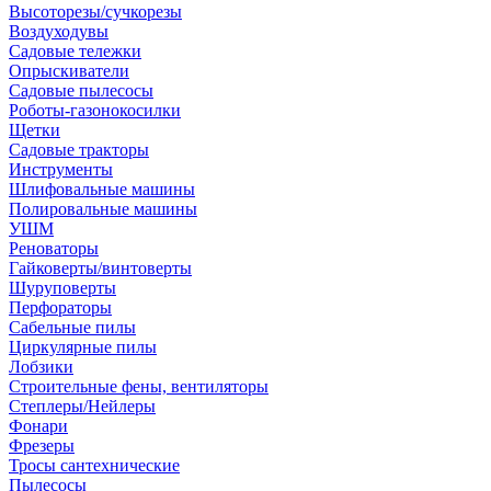
Высоторезы/сучкорезы
Воздуходувы
Садовые тележки
Опрыскиватели
Садовые пылесосы
Роботы-газонокосилки
Щетки
Садовые тракторы
Инструменты
Шлифовальные машины
Полировальные машины
УШМ
Реноваторы
Гайковерты/винтоверты
Шуруповерты
Перфораторы
Сабельные пилы
Циркулярные пилы
Лобзики
Строительные фены, вентиляторы
Степлеры/Нейлеры
Фонари
Фрезеры
Тросы сантехнические
Пылесосы