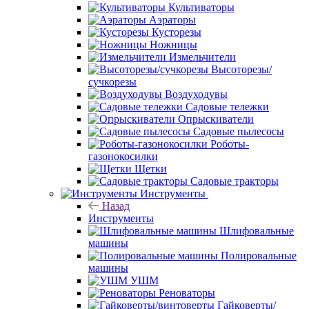
Культиваторы
Аэраторы
Кусторезы
Ножницы
Измельчители
Высоторезы/
сучкорезы
Воздуходувы
Садовые тележки
Опрыскиватели
Садовые пылесосы
Роботы-
газонокосилки
Щетки
Садовые тракторы
Инструменты
Назад
Инструменты
Шлифовальные
машины
Полировальные
машины
УШМ
Реноваторы
Гайковерты/