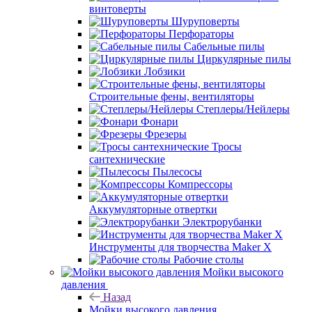
винтоверты
Шуруповерты
Перфораторы
Сабельные пилы
Циркулярные пилы
Лобзики
Строительные фены, вентиляторы
Степлеры/Нейлеры
Фонари
Фрезеры
Тросы
сантехнические
Пылесосы
Компрессоры
Аккумуляторные отвертки
Электрорубанки
Инструменты для творчества Maker X
Рабочие столы
Мойки высокого
давления
Назад
Мойки высокого давления