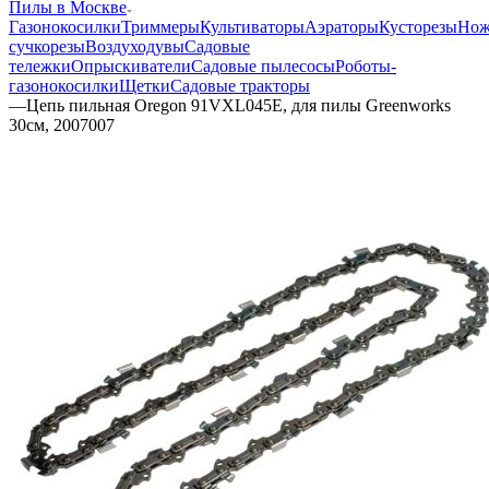
Пилы в Москве
Газонокосилки
Триммеры
Культиваторы
Аэраторы
Кусторезы
Но
сучкорезы
Воздуходувы
Садовые
тележки
Опрыскиватели
Садовые пылесосы
Роботы-
газонокосилки
Щетки
Садовые тракторы
—
Цепь пильная Oregon 91VXL045E, для пилы Greenworks
30см, 2007007