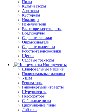
Пилы
Культиваторы
Аэраторы
Кусторезы
Ножницы
Измельчители
Высоторезы/сучкорезы
Воздуходувы
Садовые тележки
Опрыскиватели
Садовые пылесосы
Роботы-газонокосилки
Щетки
Садовые тракторы
Инструменты
Шлифовальные машины
Полировальные машины
УШМ
Реноваторы
Гайковерты/винтоверты
Шуруповерты
Перфораторы
Сабельные пилы
Циркулярные пилы
Лобзики