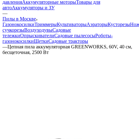
давления
Аккумуляторные моторы
Товары для
авто
Аккумуляторы и ЗУ
—
Пилы в Москве
Газонокосилки
Триммеры
Культиваторы
Аэраторы
Кусторезы
Но
сучкорезы
Воздуходувы
Садовые
тележки
Опрыскиватели
Садовые пылесосы
Роботы-
газонокосилки
Щетки
Садовые тракторы
—
Цепная пила аккумуляторная GREENWORKS, 60V, 40 см,
бесщеточная, 2500 Вт