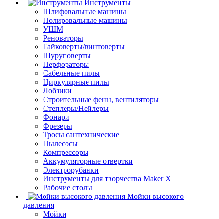
Инструменты
Шлифовальные машины
Полировальные машины
УШМ
Реноваторы
Гайковерты/винтоверты
Шуруповерты
Перфораторы
Сабельные пилы
Циркулярные пилы
Лобзики
Строительные фены, вентиляторы
Степлеры/Нейлеры
Фонари
Фрезеры
Тросы сантехнические
Пылесосы
Компрессоры
Аккумуляторные отвертки
Электрорубанки
Инструменты для творчества Maker X
Рабочие столы
Мойки высокого
давления
Мойки