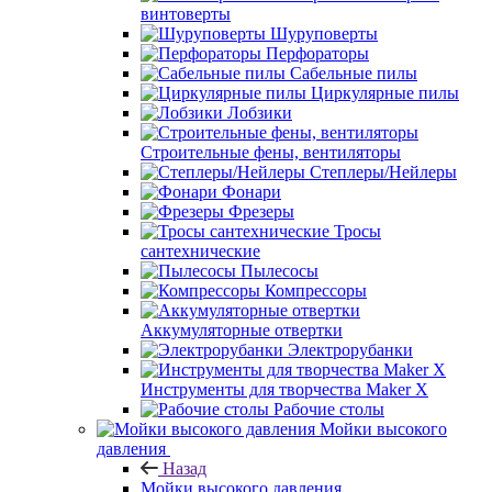
винтоверты
Шуруповерты
Перфораторы
Сабельные пилы
Циркулярные пилы
Лобзики
Строительные фены, вентиляторы
Степлеры/Нейлеры
Фонари
Фрезеры
Тросы
сантехнические
Пылесосы
Компрессоры
Аккумуляторные отвертки
Электрорубанки
Инструменты для творчества Maker X
Рабочие столы
Мойки высокого
давления
Назад
Мойки высокого давления