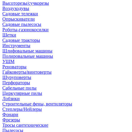
Высоторезы/сучкорезы
Воздуходувы
Садовые тележки
Опрыскиватели
Садовые пылесосы
Роботы-газонокосилки
Щетки
Садовые тракторы
Инструменты
Шлифовальные машины
Полировальные машины
УШМ
Реноваторы
Гайковерты/винтоверты
Шуруповерты
Перфораторы
Сабельные пилы
Циркулярные пилы
Лобзики
Строительные фены, вентиляторы
Степлеры/Нейлеры
Фонари
Фрезеры
Тросы сантехнические
Пылесосы