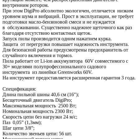
внутренним ротором.
При этом DigiPro абсолютно экологичен, отличается низким
уровнем шума и вибраций. Прост в эксплуатации, не требует
подготовки масло-бензиновой смеси и не нуждается
в обслуживании. Существенно надежнее щеточного как раз
благодаря отсутствию контактных щеток.
Запуск пилы производится одним нажатием курка.
Защита от перегрузки повышает надежность инструмента.
Для безопасной работы предусмотрены предохранитель от
случайного включения и тормоз.
Пила работает от Li-ion аккумулятора 60V совместимого с
30+ моделями полупрофессионального садового
инструмента из линейки Greenworks 60V.
На инструмент предоставляется расширенная гарантия 3 года.
Спецификация:
Длина пильной шины 40,6 см (16");
Бесщеточный двигатель DigiPro;
Максимальная мощность 2500 Вт;
Номинальная мощность 2300 Вт;
Скорость цепи без нагрузки 24 м/c;
Паз 0,05” (1,3мм);
Шаг цепи 3/8”;
Количество звеньев цепи: 56 шт.