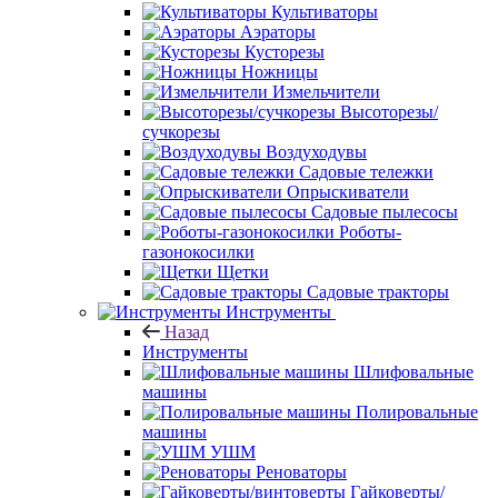
Культиваторы
Аэраторы
Кусторезы
Ножницы
Измельчители
Высоторезы/
сучкорезы
Воздуходувы
Садовые тележки
Опрыскиватели
Садовые пылесосы
Роботы-
газонокосилки
Щетки
Садовые тракторы
Инструменты
Назад
Инструменты
Шлифовальные
машины
Полировальные
машины
УШМ
Реноваторы
Гайковерты/