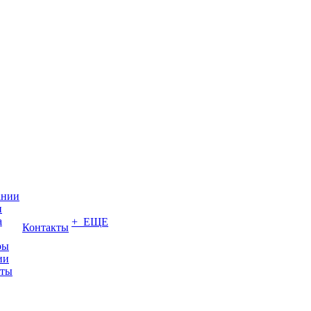
ании
и
а
+ ЕЩЕ
Контакты
ры
ии
иты