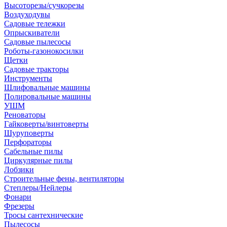
Высоторезы/сучкорезы
Воздуходувы
Садовые тележки
Опрыскиватели
Садовые пылесосы
Роботы-газонокосилки
Щетки
Садовые тракторы
Инструменты
Шлифовальные машины
Полировальные машины
УШМ
Реноваторы
Гайковерты/винтоверты
Шуруповерты
Перфораторы
Сабельные пилы
Циркулярные пилы
Лобзики
Строительные фены, вентиляторы
Степлеры/Нейлеры
Фонари
Фрезеры
Тросы сантехнические
Пылесосы