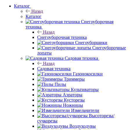
Каталог
Назад
Каталог
Снегоуборочная
техника
Назад
Снегоуборочная техника
Снегоуборщики
Снегоуборочные
лопаты
Садовая техника
Назад
Садовая техника
Газонокосилки
Триммеры
Пилы
Культиваторы
Аэраторы
Кусторезы
Ножницы
Измельчители
Высоторезы/
сучкорезы
Воздуходувы