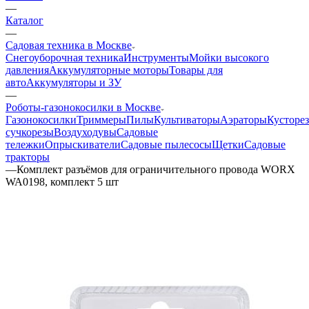
—
Каталог
—
Садовая техника в Москве
Снегоуборочная техника
Инструменты
Мойки высокого
давления
Аккумуляторные моторы
Товары для
авто
Аккумуляторы и ЗУ
—
Роботы-газонокосилки в Москве
Газонокосилки
Триммеры
Пилы
Культиваторы
Аэраторы
Кусторе
сучкорезы
Воздуходувы
Садовые
тележки
Опрыскиватели
Садовые пылесосы
Щетки
Садовые
тракторы
—
Комплект разъёмов для ограничительного провода WORX
WA0198, комплект 5 шт