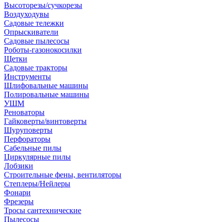
Высоторезы/сучкорезы
Воздуходувы
Садовые тележки
Опрыскиватели
Садовые пылесосы
Роботы-газонокосилки
Щетки
Садовые тракторы
Инструменты
Шлифовальные машины
Полировальные машины
УШМ
Реноваторы
Гайковерты/винтоверты
Шуруповерты
Перфораторы
Сабельные пилы
Циркулярные пилы
Лобзики
Строительные фены, вентиляторы
Степлеры/Нейлеры
Фонари
Фрезеры
Тросы сантехнические
Пылесосы