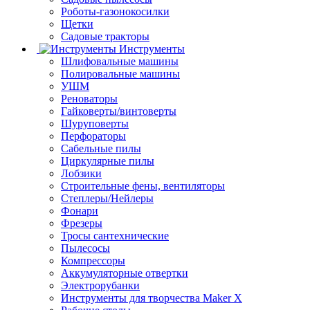
Роботы-газонокосилки
Щетки
Садовые тракторы
Инструменты
Шлифовальные машины
Полировальные машины
УШМ
Реноваторы
Гайковерты/винтоверты
Шуруповерты
Перфораторы
Сабельные пилы
Циркулярные пилы
Лобзики
Строительные фены, вентиляторы
Степлеры/Нейлеры
Фонари
Фрезеры
Тросы сантехнические
Пылесосы
Компрессоры
Аккумуляторные отвертки
Электрорубанки
Инструменты для творчества Maker X