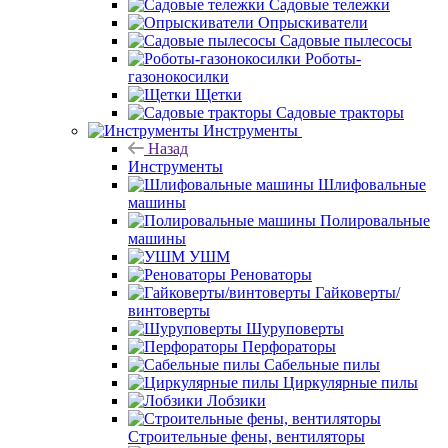
Садовые тележки
Опрыскиватели
Садовые пылесосы
Роботы-
газонокосилки
Щетки
Садовые тракторы
Инструменты
Назад
Инструменты
Шлифовальные
машины
Полировальные
машины
УШМ
Реноваторы
Гайковерты/
винтоверты
Шуруповерты
Перфораторы
Сабельные пилы
Циркулярные пилы
Лобзики
Строительные фены, вентиляторы