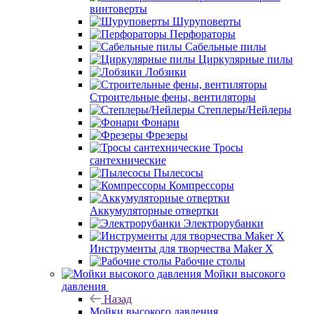
винтоверты
Шуруповерты
Перфораторы
Сабельные пилы
Циркулярные пилы
Лобзики
Строительные фены, вентиляторы
Степлеры/Нейлеры
Фонари
Фрезеры
Тросы
сантехнические
Пылесосы
Компрессоры
Аккумуляторные отвертки
Электрорубанки
Инструменты для творчества Maker X
Рабочие столы
Мойки высокого
давления
Назад
Мойки высокого давления