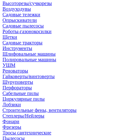
Высоторезы/сучкорезы
Воздуходувы
Садовые тележки
Опрыскиватели
Садовые пылесосы
Роботы-газонокосилки
Щетки
Садовые тракторы
Инструменты
Шлифовальные машины
Полировальные машины
УШМ
Реноваторы
Гайковерты/винтоверты
Шуруповерты
Перфораторы
Сабельные пилы
Циркулярные пилы
Лобзики
Строительные фены, вентиляторы
Степлеры/Нейлеры
Фонари
Фрезеры
Тросы сантехнические
Пылесосы