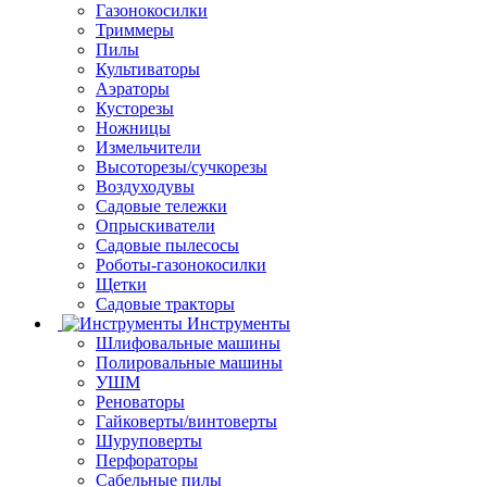
Газонокосилки
Триммеры
Пилы
Культиваторы
Аэраторы
Кусторезы
Ножницы
Измельчители
Высоторезы/сучкорезы
Воздуходувы
Садовые тележки
Опрыскиватели
Садовые пылесосы
Роботы-газонокосилки
Щетки
Садовые тракторы
Инструменты
Шлифовальные машины
Полировальные машины
УШМ
Реноваторы
Гайковерты/винтоверты
Шуруповерты
Перфораторы
Сабельные пилы