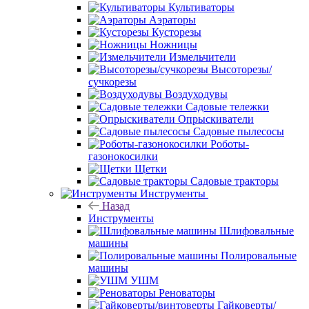
Культиваторы
Аэраторы
Кусторезы
Ножницы
Измельчители
Высоторезы/
сучкорезы
Воздуходувы
Садовые тележки
Опрыскиватели
Садовые пылесосы
Роботы-
газонокосилки
Щетки
Садовые тракторы
Инструменты
Назад
Инструменты
Шлифовальные
машины
Полировальные
машины
УШМ
Реноваторы
Гайковерты/