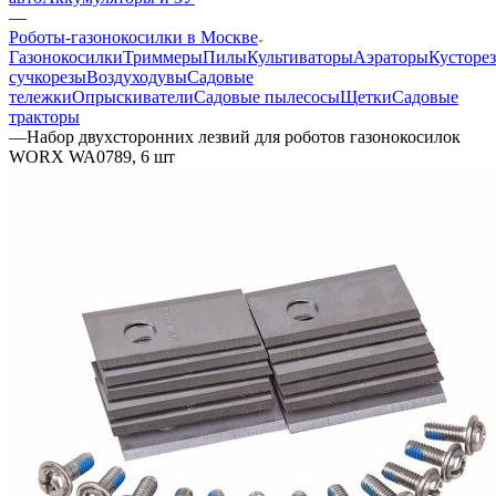
—
Роботы-газонокосилки в Москве
Газонокосилки
Триммеры
Пилы
Культиваторы
Аэраторы
Кусторе
сучкорезы
Воздуходувы
Садовые
тележки
Опрыскиватели
Садовые пылесосы
Щетки
Садовые
тракторы
—
Набор двухсторонних лезвий для роботов газонокосилок
WORX WA0789, 6 шт