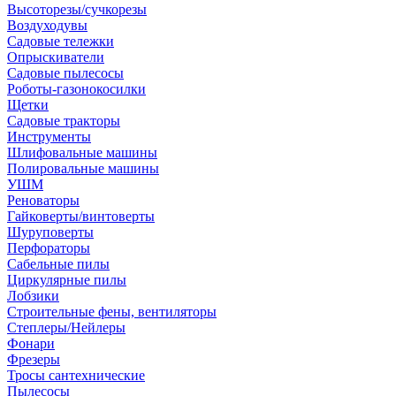
Высоторезы/сучкорезы
Воздуходувы
Садовые тележки
Опрыскиватели
Садовые пылесосы
Роботы-газонокосилки
Щетки
Садовые тракторы
Инструменты
Шлифовальные машины
Полировальные машины
УШМ
Реноваторы
Гайковерты/винтоверты
Шуруповерты
Перфораторы
Сабельные пилы
Циркулярные пилы
Лобзики
Строительные фены, вентиляторы
Степлеры/Нейлеры
Фонари
Фрезеры
Тросы сантехнические
Пылесосы