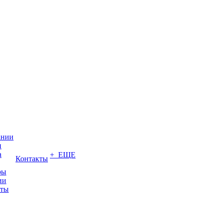
ании
и
а
+ ЕЩЕ
Контакты
ры
ии
иты