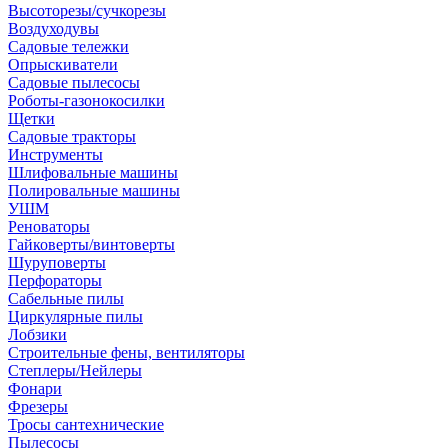
Высоторезы/сучкорезы
Воздуходувы
Садовые тележки
Опрыскиватели
Садовые пылесосы
Роботы-газонокосилки
Щетки
Садовые тракторы
Инструменты
Шлифовальные машины
Полировальные машины
УШМ
Реноваторы
Гайковерты/винтоверты
Шуруповерты
Перфораторы
Сабельные пилы
Циркулярные пилы
Лобзики
Строительные фены, вентиляторы
Степлеры/Нейлеры
Фонари
Фрезеры
Тросы сантехнические
Пылесосы