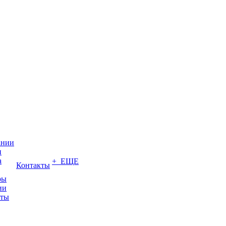
ании
и
а
+ ЕЩЕ
Контакты
ры
ии
иты