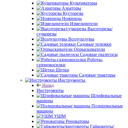
Культиваторы
Аэраторы
Кусторезы
Ножницы
Измельчители
Высоторезы/
сучкорезы
Воздуходувы
Садовые тележки
Опрыскиватели
Садовые пылесосы
Роботы-
газонокосилки
Щетки
Садовые тракторы
Инструменты
Назад
Инструменты
Шлифовальные
машины
Полировальные
машины
УШМ
Реноваторы
Гайковерты/