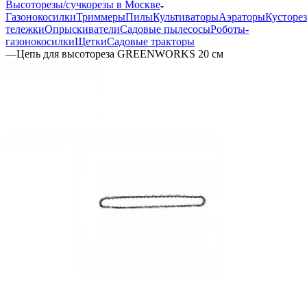
Высоторезы/сучкорезы в Москве
Газонокосилки
Триммеры
Пилы
Культиваторы
Аэраторы
Кусторе
тележки
Опрыскиватели
Садовые пылесосы
Роботы-
газонокосилки
Щетки
Садовые тракторы
—
Цепь для высоторезa GREENWORKS 20 см