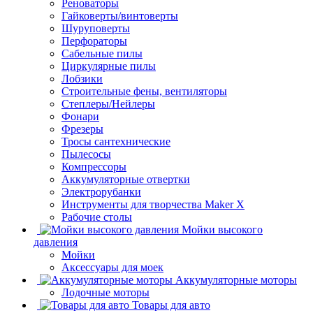
Реноваторы
Гайковерты/винтоверты
Шуруповерты
Перфораторы
Сабельные пилы
Циркулярные пилы
Лобзики
Строительные фены, вентиляторы
Степлеры/Нейлеры
Фонари
Фрезеры
Тросы сантехнические
Пылесосы
Компрессоры
Аккумуляторные отвертки
Электрорубанки
Инструменты для творчества Maker X
Рабочие столы
Мойки высокого
давления
Мойки
Аксессуары для моек
Аккумуляторные моторы
Лодочные моторы
Товары для авто