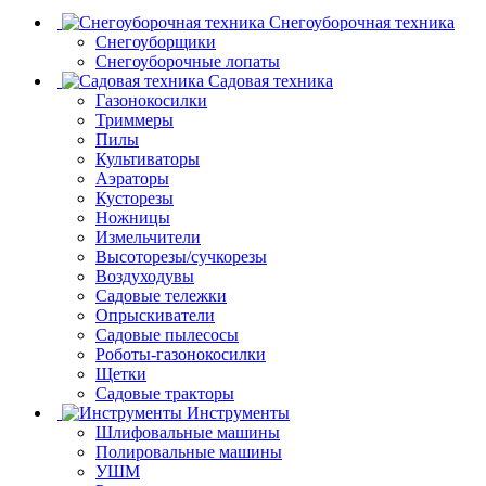
Снегоуборочная техника
Снегоуборщики
Снегоуборочные лопаты
Садовая техника
Газонокосилки
Триммеры
Пилы
Культиваторы
Аэраторы
Кусторезы
Ножницы
Измельчители
Высоторезы/сучкорезы
Воздуходувы
Садовые тележки
Опрыскиватели
Садовые пылесосы
Роботы-газонокосилки
Щетки
Садовые тракторы
Инструменты
Шлифовальные машины
Полировальные машины
УШМ