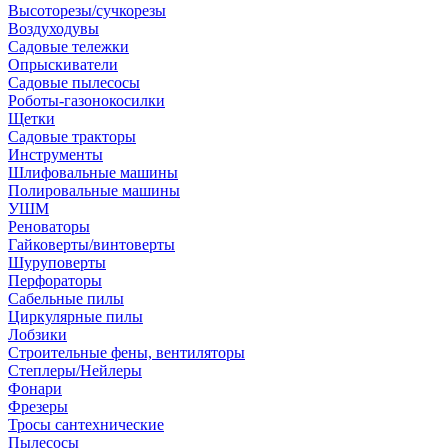
Высоторезы/сучкорезы
Воздуходувы
Садовые тележки
Опрыскиватели
Садовые пылесосы
Роботы-газонокосилки
Щетки
Садовые тракторы
Инструменты
Шлифовальные машины
Полировальные машины
УШМ
Реноваторы
Гайковерты/винтоверты
Шуруповерты
Перфораторы
Сабельные пилы
Циркулярные пилы
Лобзики
Строительные фены, вентиляторы
Степлеры/Нейлеры
Фонари
Фрезеры
Тросы сантехнические
Пылесосы