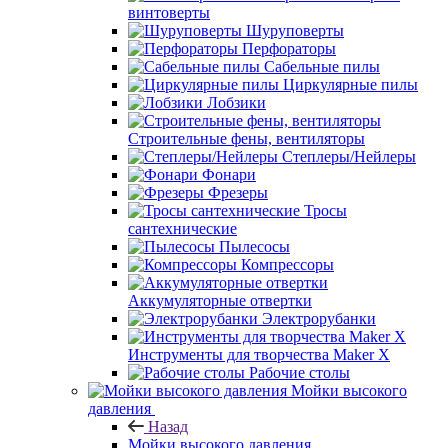
винтоверты
Шуруповерты
Перфораторы
Сабельные пилы
Циркулярные пилы
Лобзики
Строительные фены, вентиляторы
Степлеры/Нейлеры
Фонари
Фрезеры
Тросы
сантехнические
Пылесосы
Компрессоры
Аккумуляторные отвертки
Электрорубанки
Инструменты для творчества Maker X
Рабочие столы
Мойки высокого
давления
Назад
Мойки высокого давления