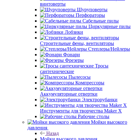
винтоверты
Шуруповерты
Перфораторы
Сабельные пилы
Циркулярные пилы
Лобзики
Строительные фены, вентиляторы
Степлеры/Нейлеры
Фонари
Фрезеры
Тросы
сантехнические
Пылесосы
Компрессоры
Аккумуляторные отвертки
Электрорубанки
Инструменты для творчества Maker X
Рабочие столы
Мойки высокого
давления
Назад
Мойки высокого давления