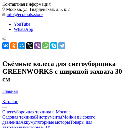
Контактная информация
Москва, ул. Гвардейская, д.5, к.2
info@ecotools.store
YouTube
WhatsApp
Съёмные колеса для снегоуборщика
GREENWORKS с шириной захвата 30
см
Главная
—
Каталог
—
Снегоуборочная техника в Москве
Садовая техника
Инструменты
Мойки высокого
давления
Аккумуляторные моторы
Товары для
авто
Аккумуляторы и ЗУ