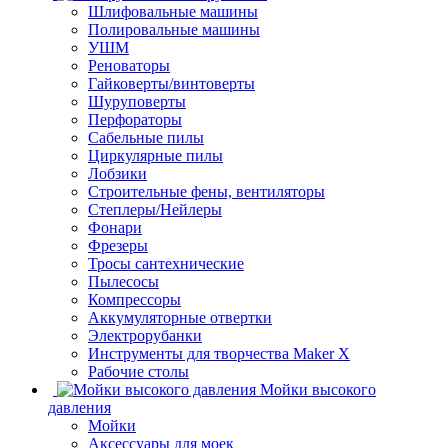
Шлифовальные машины
Полировальные машины
УШМ
Реноваторы
Гайковерты/винтоверты
Шуруповерты
Перфораторы
Сабельные пилы
Циркулярные пилы
Лобзики
Строительные фены, вентиляторы
Степлеры/Нейлеры
Фонари
Фрезеры
Тросы сантехнические
Пылесосы
Компрессоры
Аккумуляторные отвертки
Электрорубанки
Инструменты для творчества Maker X
Рабочие столы
Мойки высокого
давления
Мойки
Аксессуары для моек