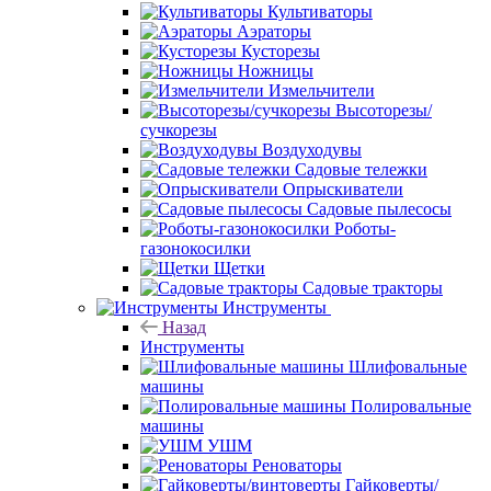
Культиваторы
Аэраторы
Кусторезы
Ножницы
Измельчители
Высоторезы/
сучкорезы
Воздуходувы
Садовые тележки
Опрыскиватели
Садовые пылесосы
Роботы-
газонокосилки
Щетки
Садовые тракторы
Инструменты
Назад
Инструменты
Шлифовальные
машины
Полировальные
машины
УШМ
Реноваторы
Гайковерты/