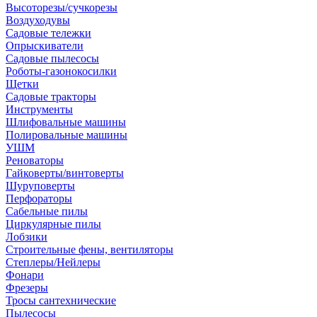
Высоторезы/сучкорезы
Воздуходувы
Садовые тележки
Опрыскиватели
Садовые пылесосы
Роботы-газонокосилки
Щетки
Садовые тракторы
Инструменты
Шлифовальные машины
Полировальные машины
УШМ
Реноваторы
Гайковерты/винтоверты
Шуруповерты
Перфораторы
Сабельные пилы
Циркулярные пилы
Лобзики
Строительные фены, вентиляторы
Степлеры/Нейлеры
Фонари
Фрезеры
Тросы сантехнические
Пылесосы