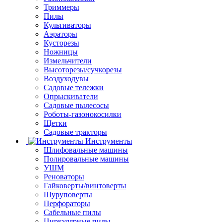
Триммеры
Пилы
Культиваторы
Аэраторы
Кусторезы
Ножницы
Измельчители
Высоторезы/сучкорезы
Воздуходувы
Садовые тележки
Опрыскиватели
Садовые пылесосы
Роботы-газонокосилки
Щетки
Садовые тракторы
Инструменты
Шлифовальные машины
Полировальные машины
УШМ
Реноваторы
Гайковерты/винтоверты
Шуруповерты
Перфораторы
Сабельные пилы
Циркулярные пилы