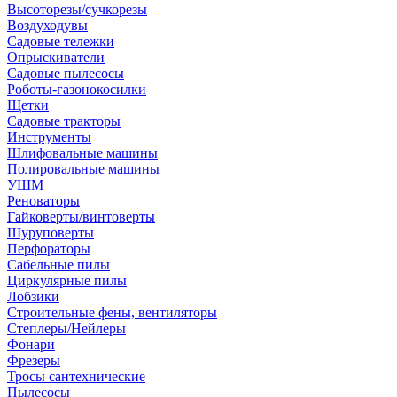
Высоторезы/сучкорезы
Воздуходувы
Садовые тележки
Опрыскиватели
Садовые пылесосы
Роботы-газонокосилки
Щетки
Садовые тракторы
Инструменты
Шлифовальные машины
Полировальные машины
УШМ
Реноваторы
Гайковерты/винтоверты
Шуруповерты
Перфораторы
Сабельные пилы
Циркулярные пилы
Лобзики
Строительные фены, вентиляторы
Степлеры/Нейлеры
Фонари
Фрезеры
Тросы сантехнические
Пылесосы