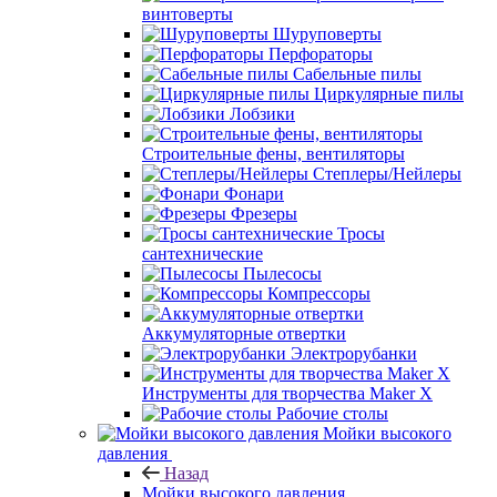
винтоверты
Шуруповерты
Перфораторы
Сабельные пилы
Циркулярные пилы
Лобзики
Строительные фены, вентиляторы
Степлеры/Нейлеры
Фонари
Фрезеры
Тросы
сантехнические
Пылесосы
Компрессоры
Аккумуляторные отвертки
Электрорубанки
Инструменты для творчества Maker X
Рабочие столы
Мойки высокого
давления
Назад
Мойки высокого давления