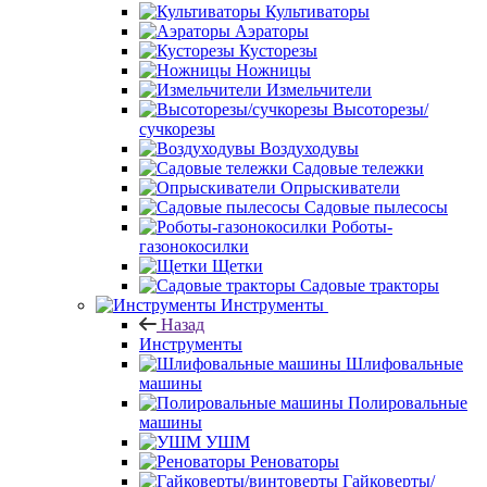
Культиваторы
Аэраторы
Кусторезы
Ножницы
Измельчители
Высоторезы/
сучкорезы
Воздуходувы
Садовые тележки
Опрыскиватели
Садовые пылесосы
Роботы-
газонокосилки
Щетки
Садовые тракторы
Инструменты
Назад
Инструменты
Шлифовальные
машины
Полировальные
машины
УШМ
Реноваторы
Гайковерты/