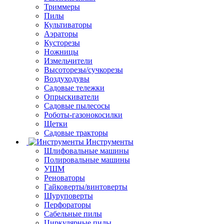
Триммеры
Пилы
Культиваторы
Аэраторы
Кусторезы
Ножницы
Измельчители
Высоторезы/сучкорезы
Воздуходувы
Садовые тележки
Опрыскиватели
Садовые пылесосы
Роботы-газонокосилки
Щетки
Садовые тракторы
Инструменты
Шлифовальные машины
Полировальные машины
УШМ
Реноваторы
Гайковерты/винтоверты
Шуруповерты
Перфораторы
Сабельные пилы
Циркулярные пилы