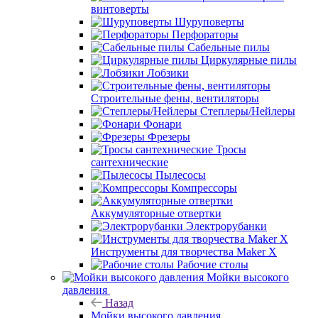
винтоверты
Шуруповерты
Перфораторы
Сабельные пилы
Циркулярные пилы
Лобзики
Строительные фены, вентиляторы
Степлеры/Нейлеры
Фонари
Фрезеры
Тросы
сантехнические
Пылесосы
Компрессоры
Аккумуляторные отвертки
Электрорубанки
Инструменты для творчества Maker X
Рабочие столы
Мойки высокого
давления
Назад
Мойки высокого давления