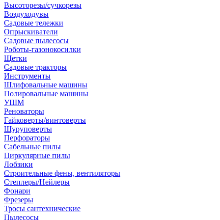
Высоторезы/сучкорезы
Воздуходувы
Садовые тележки
Опрыскиватели
Садовые пылесосы
Роботы-газонокосилки
Щетки
Садовые тракторы
Инструменты
Шлифовальные машины
Полировальные машины
УШМ
Реноваторы
Гайковерты/винтоверты
Шуруповерты
Перфораторы
Сабельные пилы
Циркулярные пилы
Лобзики
Строительные фены, вентиляторы
Степлеры/Нейлеры
Фонари
Фрезеры
Тросы сантехнические
Пылесосы