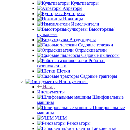
Культиваторы
Аэраторы
Кусторезы
Ножницы
Измельчители
Высоторезы/
сучкорезы
Воздуходувы
Садовые тележки
Опрыскиватели
Садовые пылесосы
Роботы-
газонокосилки
Щетки
Садовые тракторы
Инструменты
Назад
Инструменты
Шлифовальные
машины
Полировальные
машины
УШМ
Реноваторы
Гайковерты/