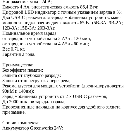
Напряжение макс. 24 В;
Емкость 4 Ач, энергетическая емкость 86,4 Втч;
Цифровой LED индикатор с точным указанием заряда в %;
Два USB-C разъема для заряда мобильных устройств, макс.
мощность подключения для каждого - 65 Вт (5В-3А; 9В-2А;
12В-3А; 15В-3А; 20В-3А);
Номинальное время заряда:
от зарядного устройства на 2 А*ч - 120 мин;
от зарядного устройства на 4 А*ч - 60 мин;
Вес 0,71 кг.
Гарантия 2 года.
Преимущества:
Без эффекта памяти;
Защита от глубокого разряда;
Защита от перегрузок / перегрева;
Рекомендуется для мощных устройств: (дрели-шуруповерты
90нМ и 140нм);
Заряд мобильных устройств от 2-х USB-C разъемов;
До 2000 циклов заряда-разряда;
Прорезиненные накладки на корпусе для удобного захвата
при замене.
Состав комплекта:
Аккумулятор Greenworks 24V;