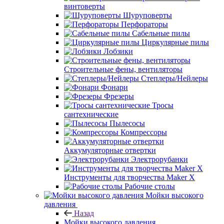
винтоверты
Шуруповерты
Перфораторы
Сабельные пилы
Циркулярные пилы
Лобзики
Строительные фены, вентиляторы
Степлеры/Нейлеры
Фонари
Фрезеры
Тросы
сантехнические
Пылесосы
Компрессоры
Аккумуляторные отвертки
Электрорубанки
Инструменты для творчества Maker X
Рабочие столы
Мойки высокого
давления
Назад
Мойки высокого давления