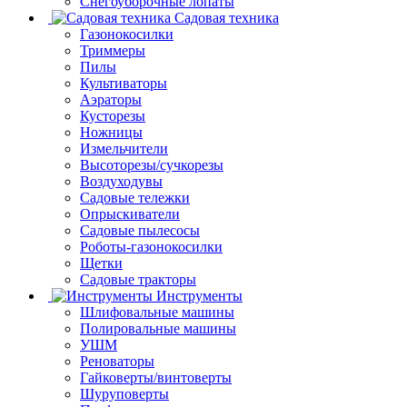
Снегоуборочные лопаты
Садовая техника
Газонокосилки
Триммеры
Пилы
Культиваторы
Аэраторы
Кусторезы
Ножницы
Измельчители
Высоторезы/сучкорезы
Воздуходувы
Садовые тележки
Опрыскиватели
Садовые пылесосы
Роботы-газонокосилки
Щетки
Садовые тракторы
Инструменты
Шлифовальные машины
Полировальные машины
УШМ
Реноваторы
Гайковерты/винтоверты
Шуруповерты