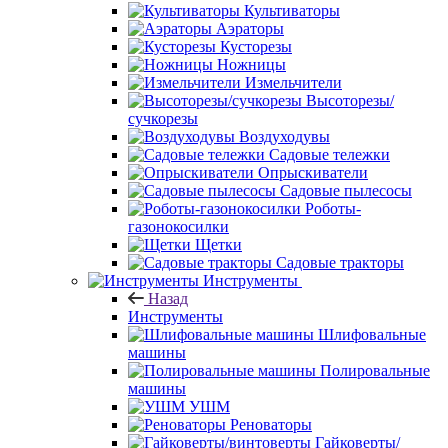
Культиваторы
Аэраторы
Кусторезы
Ножницы
Измельчители
Высоторезы/
сучкорезы
Воздуходувы
Садовые тележки
Опрыскиватели
Садовые пылесосы
Роботы-
газонокосилки
Щетки
Садовые тракторы
Инструменты
Назад
Инструменты
Шлифовальные
машины
Полировальные
машины
УШМ
Реноваторы
Гайковерты/