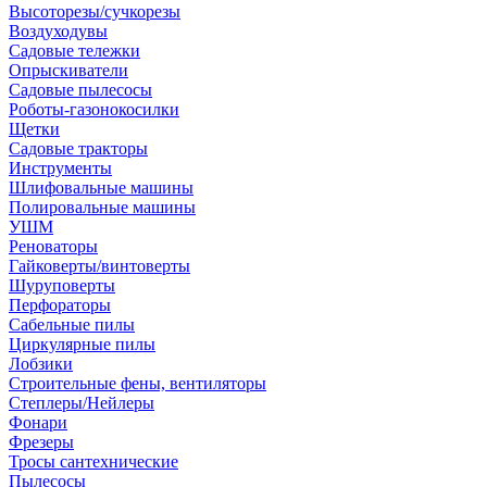
Высоторезы/сучкорезы
Воздуходувы
Садовые тележки
Опрыскиватели
Садовые пылесосы
Роботы-газонокосилки
Щетки
Садовые тракторы
Инструменты
Шлифовальные машины
Полировальные машины
УШМ
Реноваторы
Гайковерты/винтоверты
Шуруповерты
Перфораторы
Сабельные пилы
Циркулярные пилы
Лобзики
Строительные фены, вентиляторы
Степлеры/Нейлеры
Фонари
Фрезеры
Тросы сантехнические
Пылесосы