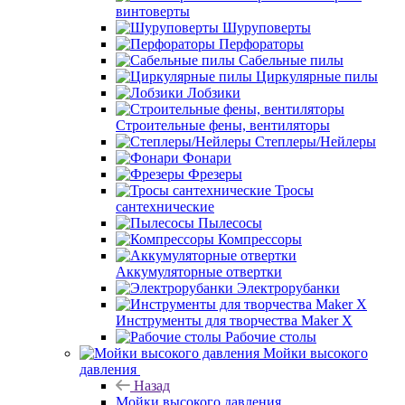
винтоверты
Шуруповерты
Перфораторы
Сабельные пилы
Циркулярные пилы
Лобзики
Строительные фены, вентиляторы
Степлеры/Нейлеры
Фонари
Фрезеры
Тросы
сантехнические
Пылесосы
Компрессоры
Аккумуляторные отвертки
Электрорубанки
Инструменты для творчества Maker X
Рабочие столы
Мойки высокого
давления
Назад
Мойки высокого давления