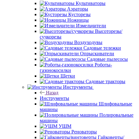
Культиваторы
Аэраторы
Кусторезы
Ножницы
Измельчители
Высоторезы/
сучкорезы
Воздуходувы
Садовые тележки
Опрыскиватели
Садовые пылесосы
Роботы-
газонокосилки
Щетки
Садовые тракторы
Инструменты
Назад
Инструменты
Шлифовальные
машины
Полировальные
машины
УШМ
Реноваторы
Гайковерты/