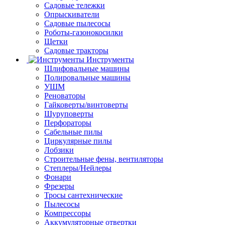
Садовые тележки
Опрыскиватели
Садовые пылесосы
Роботы-газонокосилки
Щетки
Садовые тракторы
Инструменты
Шлифовальные машины
Полировальные машины
УШМ
Реноваторы
Гайковерты/винтоверты
Шуруповерты
Перфораторы
Сабельные пилы
Циркулярные пилы
Лобзики
Строительные фены, вентиляторы
Степлеры/Нейлеры
Фонари
Фрезеры
Тросы сантехнические
Пылесосы
Компрессоры
Аккумуляторные отвертки