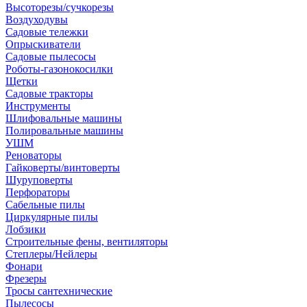
Высоторезы/сучкорезы
Воздуходувы
Садовые тележки
Опрыскиватели
Садовые пылесосы
Роботы-газонокосилки
Щетки
Садовые тракторы
Инструменты
Шлифовальные машины
Полировальные машины
УШМ
Реноваторы
Гайковерты/винтоверты
Шуруповерты
Перфораторы
Сабельные пилы
Циркулярные пилы
Лобзики
Строительные фены, вентиляторы
Степлеры/Нейлеры
Фонари
Фрезеры
Тросы сантехнические
Пылесосы