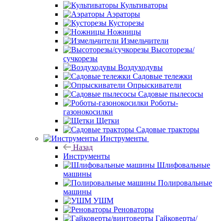
Культиваторы
Аэраторы
Кусторезы
Ножницы
Измельчители
Высоторезы/
сучкорезы
Воздуходувы
Садовые тележки
Опрыскиватели
Садовые пылесосы
Роботы-
газонокосилки
Щетки
Садовые тракторы
Инструменты
Назад
Инструменты
Шлифовальные
машины
Полировальные
машины
УШМ
Реноваторы
Гайковерты/