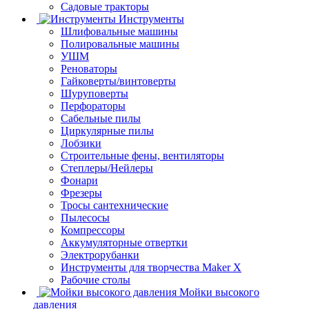
Садовые тракторы
Инструменты
Шлифовальные машины
Полировальные машины
УШМ
Реноваторы
Гайковерты/винтоверты
Шуруповерты
Перфораторы
Сабельные пилы
Циркулярные пилы
Лобзики
Строительные фены, вентиляторы
Степлеры/Нейлеры
Фонари
Фрезеры
Тросы сантехнические
Пылесосы
Компрессоры
Аккумуляторные отвертки
Электрорубанки
Инструменты для творчества Maker X
Рабочие столы
Мойки высокого
давления