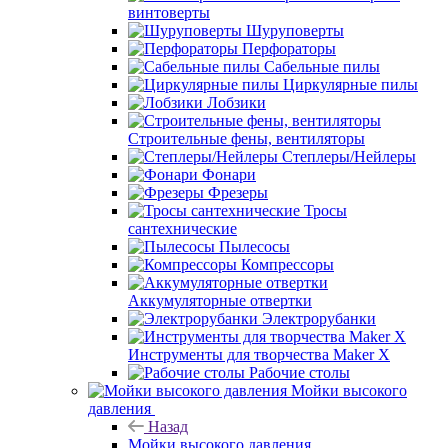
винтоверты
Шуруповерты
Перфораторы
Сабельные пилы
Циркулярные пилы
Лобзики
Строительные фены, вентиляторы
Степлеры/Нейлеры
Фонари
Фрезеры
Тросы
сантехнические
Пылесосы
Компрессоры
Аккумуляторные отвертки
Электрорубанки
Инструменты для творчества Maker X
Рабочие столы
Мойки высокого
давления
Назад
Мойки высокого давления