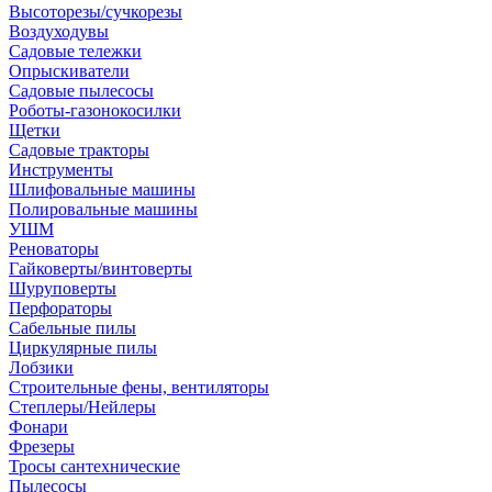
Высоторезы/сучкорезы
Воздуходувы
Садовые тележки
Опрыскиватели
Садовые пылесосы
Роботы-газонокосилки
Щетки
Садовые тракторы
Инструменты
Шлифовальные машины
Полировальные машины
УШМ
Реноваторы
Гайковерты/винтоверты
Шуруповерты
Перфораторы
Сабельные пилы
Циркулярные пилы
Лобзики
Строительные фены, вентиляторы
Степлеры/Нейлеры
Фонари
Фрезеры
Тросы сантехнические
Пылесосы