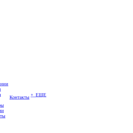
ании
и
а
+ ЕЩЕ
Контакты
ры
ии
иты