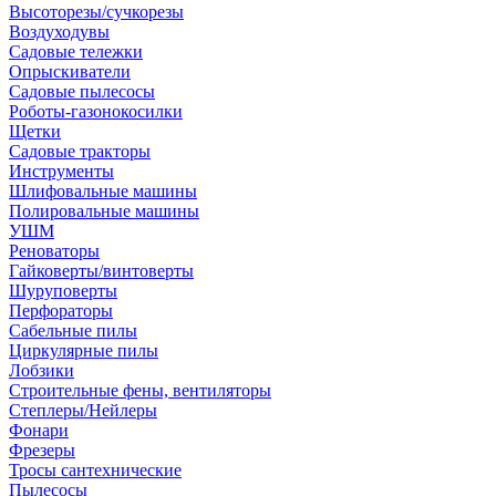
Высоторезы/сучкорезы
Воздуходувы
Садовые тележки
Опрыскиватели
Садовые пылесосы
Роботы-газонокосилки
Щетки
Садовые тракторы
Инструменты
Шлифовальные машины
Полировальные машины
УШМ
Реноваторы
Гайковерты/винтоверты
Шуруповерты
Перфораторы
Сабельные пилы
Циркулярные пилы
Лобзики
Строительные фены, вентиляторы
Степлеры/Нейлеры
Фонари
Фрезеры
Тросы сантехнические
Пылесосы