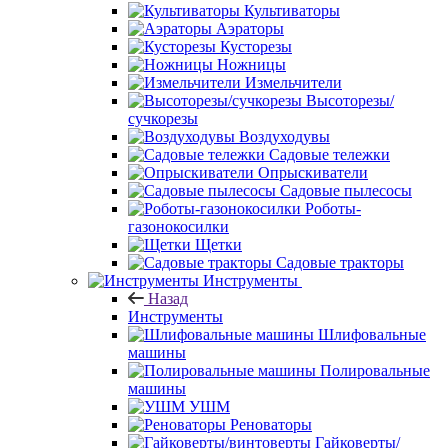
Культиваторы
Аэраторы
Кусторезы
Ножницы
Измельчители
Высоторезы/
сучкорезы
Воздуходувы
Садовые тележки
Опрыскиватели
Садовые пылесосы
Роботы-
газонокосилки
Щетки
Садовые тракторы
Инструменты
Назад
Инструменты
Шлифовальные
машины
Полировальные
машины
УШМ
Реноваторы
Гайковерты/