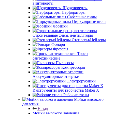
винтоверты
Шуруповерты
Перфораторы
Сабельные пилы
Циркулярные пилы
Лобзики
Строительные фены, вентиляторы
Степлеры/Нейлеры
Фонари
Фрезеры
Тросы
сантехнические
Пылесосы
Компрессоры
Аккумуляторные отвертки
Электрорубанки
Инструменты для творчества Maker X
Рабочие столы
Мойки высокого
давления
Назад
Мойки высокого давления