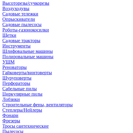
Высоторезы/сучкорезы
Воздуходувы
Садовые тележки
Опрыскиватели
Садовые пылесосы
Роботы-газонокосилки
Щетки
Садовые тракторы
Инструменты
Шлифовальные машины
Полировальные машины
УШМ
Реноваторы
Гайковерты/винтоверты
Шуруповерты
Перфораторы
Сабельные пилы
Циркулярные пилы
Лобзики
Строительные фены, вентиляторы
Степлеры/Нейлеры
Фонари
Фрезеры
Тросы сантехнические
Пылесосы