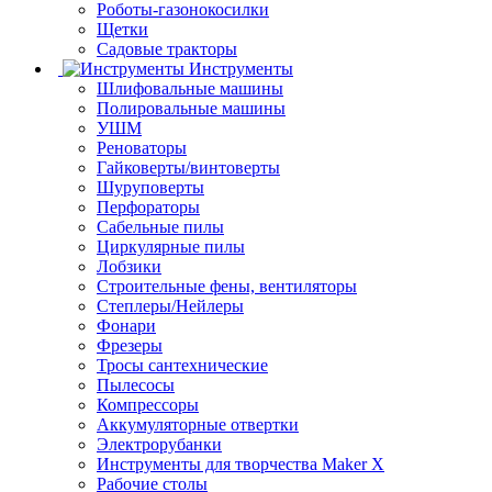
Роботы-газонокосилки
Щетки
Садовые тракторы
Инструменты
Шлифовальные машины
Полировальные машины
УШМ
Реноваторы
Гайковерты/винтоверты
Шуруповерты
Перфораторы
Сабельные пилы
Циркулярные пилы
Лобзики
Строительные фены, вентиляторы
Степлеры/Нейлеры
Фонари
Фрезеры
Тросы сантехнические
Пылесосы
Компрессоры
Аккумуляторные отвертки
Электрорубанки
Инструменты для творчества Maker X
Рабочие столы