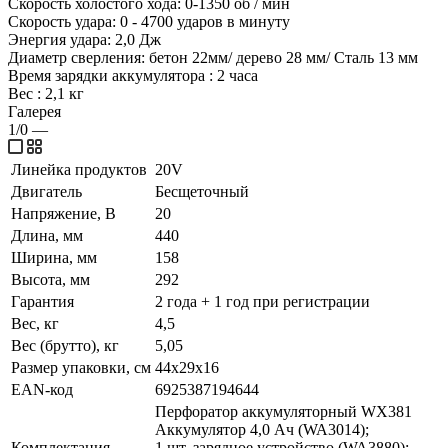
Скорость холостого хода: 0-1350 об / мин
Скорость удара: 0 - 4700 ударов в минуту
Энергия удара: 2,0 Дж
Диаметр сверления: бетон 22мм/ дерево 28 мм/ Сталь 13 мм
Время зарядки аккумулятора : 2 часа
Вес : 2,1 кг
Галерея
1/0
—
Линейка продуктов
20V
Двигатель
Бесщеточный
Напряжение, В
20
Длина, мм
440
Ширина, мм
158
Высота, мм
292
Гарантия
2 года + 1 год при регистрации
Вес, кг
4,5
Вес (брутто), кг
5,05
Размер упаковки, см
44х29х16
EAN-код
6925387194644
Перфоратор аккумуляторный WX381
Аккумулятор 4,0 Ач (WA3014);
Комплектация
1 шт. зарядное устройство (WA3880);