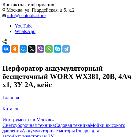
Контактная информация
Москва, ул. Гвардейская, д.5, к.2
info@ecotools.store
YouTube
WhatsApp
Перфоратор аккумуляторный
бесщеточный WORX WX381, 20В, 4Ач
x1, ЗУ 2А, кейс
Главная
—
Каталог
—
Инструменты в Москве
Снегоуборочная техника
Садовая техника
Мойки высокого
давления
Аккумуляторные моторы
Товары для
авто
Аккумуляторы и ЗУ