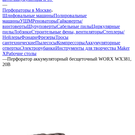
—
Перфораторы в Москве
Шлифовальные машины
Полировальные
машины
УШМ
Реноваторы
Гайковерты/
винтоверты
Шуруповерты
Сабельные пилы
Циркулярные
пилы
Лобзики
Строительные фены, вентиляторы
Степлеры/
Нейлеры
Фонари
Фрезеры
Тросы
сантехнические
Пылесосы
Компрессоры
Аккумуляторные
отвертки
Электрорубанки
Инструменты для творчества Maker
X
Рабочие столы
—
Перфоратор аккумуляторный бесщеточный WORX WX381,
20В