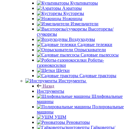
Культиваторы
Аэраторы
Кусторезы
Ножницы
Измельчители
Высоторезы/
сучкорезы
Воздуходувы
Садовые тележки
Опрыскиватели
Садовые пылесосы
Роботы-
газонокосилки
Щетки
Садовые тракторы
Инструменты
Назад
Инструменты
Шлифовальные
машины
Полировальные
машины
УШМ
Реноваторы
Гайковерты/