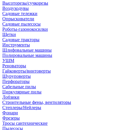
Высоторезы/сучкорезы
Воздуходувы
Садовые тележки
Опрыскиватели
Садовые пылесосы
Роботы-газонокосилки
Щетки
Садовые тракторы
Инструменты
Шлифовальные машины
Полировальные машины
УШМ
Реноваторы
Гайковерты/винтоверты
Шуруповерты
Перфораторы
Сабельные пилы
Циркулярные пилы
Лобзики
Строительные фены, вентиляторы
Степлеры/Нейлеры
Фонари
Фрезеры
Тросы сантехнические
Пылесосы