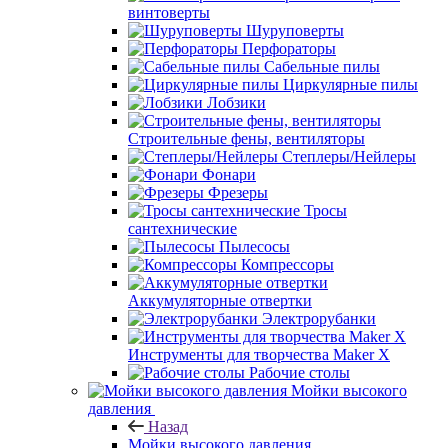
винтоверты
Шуруповерты
Перфораторы
Сабельные пилы
Циркулярные пилы
Лобзики
Строительные фены, вентиляторы
Степлеры/Нейлеры
Фонари
Фрезеры
Тросы
сантехнические
Пылесосы
Компрессоры
Аккумуляторные отвертки
Электрорубанки
Инструменты для творчества Maker X
Рабочие столы
Мойки высокого
давления
Назад
Мойки высокого давления