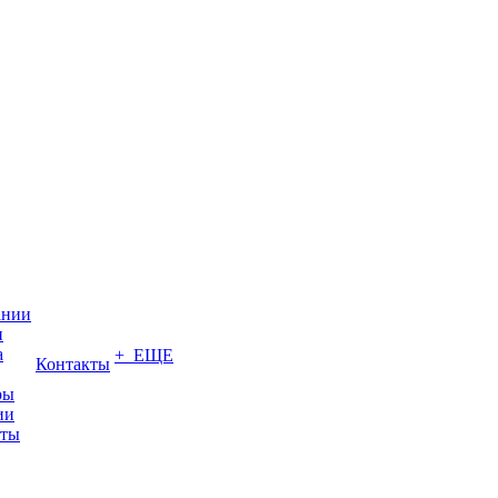
ании
и
а
+ ЕЩЕ
Контакты
ры
ии
иты