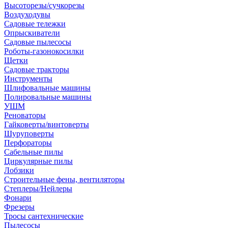
Высоторезы/сучкорезы
Воздуходувы
Садовые тележки
Опрыскиватели
Садовые пылесосы
Роботы-газонокосилки
Щетки
Садовые тракторы
Инструменты
Шлифовальные машины
Полировальные машины
УШМ
Реноваторы
Гайковерты/винтоверты
Шуруповерты
Перфораторы
Сабельные пилы
Циркулярные пилы
Лобзики
Строительные фены, вентиляторы
Степлеры/Нейлеры
Фонари
Фрезеры
Тросы сантехнические
Пылесосы