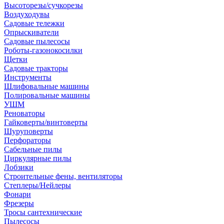
Высоторезы/сучкорезы
Воздуходувы
Садовые тележки
Опрыскиватели
Садовые пылесосы
Роботы-газонокосилки
Щетки
Садовые тракторы
Инструменты
Шлифовальные машины
Полировальные машины
УШМ
Реноваторы
Гайковерты/винтоверты
Шуруповерты
Перфораторы
Сабельные пилы
Циркулярные пилы
Лобзики
Строительные фены, вентиляторы
Степлеры/Нейлеры
Фонари
Фрезеры
Тросы сантехнические
Пылесосы