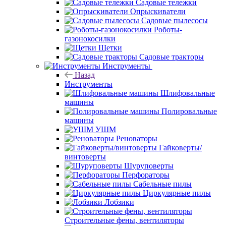
Садовые тележки
Опрыскиватели
Садовые пылесосы
Роботы-
газонокосилки
Щетки
Садовые тракторы
Инструменты
Назад
Инструменты
Шлифовальные
машины
Полировальные
машины
УШМ
Реноваторы
Гайковерты/
винтоверты
Шуруповерты
Перфораторы
Сабельные пилы
Циркулярные пилы
Лобзики
Строительные фены, вентиляторы