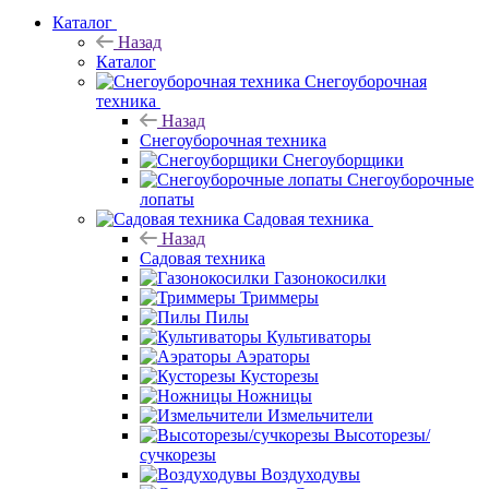
Каталог
Назад
Каталог
Снегоуборочная
техника
Назад
Снегоуборочная техника
Снегоуборщики
Снегоуборочные
лопаты
Садовая техника
Назад
Садовая техника
Газонокосилки
Триммеры
Пилы
Культиваторы
Аэраторы
Кусторезы
Ножницы
Измельчители
Высоторезы/
сучкорезы
Воздуходувы