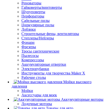
Реноваторы
Гайковерты/винтоверты
Шуруповерты
Перфораторы
Сабельные пилы
Циркулярные пилы
Лобзики
Строительные фены, вентиляторы
Степлеры/Нейлеры
Фонари
Фрезеры
Тросы сантехнические
Пылесосы
Компрессоры
Аккумуляторные отвертки
Электрорубанки
Инструменты для творчества Maker X
Рабочие столы
Мойки высокого
давления
Мойки
Аксессуары для моек
Аккумуляторные моторы
Лодочные моторы
Товары для авто