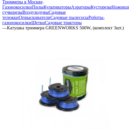
Триммеры в Москве
Газонокосилки
Пилы
Культиваторы
Аэраторы
Кусторезы
Ножниц
сучкорезы
Воздуходувы
Садовые
тележки
Опрыскиватели
Садовые пылесосы
Роботы-
газонокосилки
Щетки
Садовые тракторы
—
Катушка триммера GREENWORKS 500W, (комплект 3шт.)