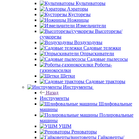
Культиваторы
Аэраторы
Кусторезы
Ножницы
Измельчители
Высоторезы/
сучкорезы
Воздуходувы
Садовые тележки
Опрыскиватели
Садовые пылесосы
Роботы-
газонокосилки
Щетки
Садовые тракторы
Инструменты
Назад
Инструменты
Шлифовальные
машины
Полировальные
машины
УШМ
Реноваторы
Гайковерты/