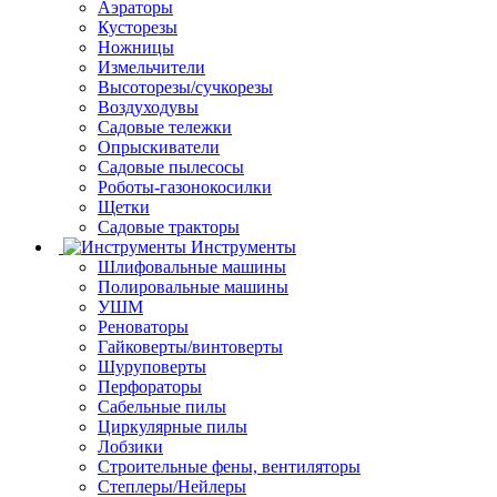
Аэраторы
Кусторезы
Ножницы
Измельчители
Высоторезы/сучкорезы
Воздуходувы
Садовые тележки
Опрыскиватели
Садовые пылесосы
Роботы-газонокосилки
Щетки
Садовые тракторы
Инструменты
Шлифовальные машины
Полировальные машины
УШМ
Реноваторы
Гайковерты/винтоверты
Шуруповерты
Перфораторы
Сабельные пилы
Циркулярные пилы
Лобзики
Строительные фены, вентиляторы
Степлеры/Нейлеры