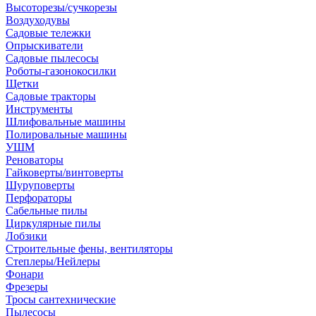
Высоторезы/сучкорезы
Воздуходувы
Садовые тележки
Опрыскиватели
Садовые пылесосы
Роботы-газонокосилки
Щетки
Садовые тракторы
Инструменты
Шлифовальные машины
Полировальные машины
УШМ
Реноваторы
Гайковерты/винтоверты
Шуруповерты
Перфораторы
Сабельные пилы
Циркулярные пилы
Лобзики
Строительные фены, вентиляторы
Степлеры/Нейлеры
Фонари
Фрезеры
Тросы сантехнические
Пылесосы