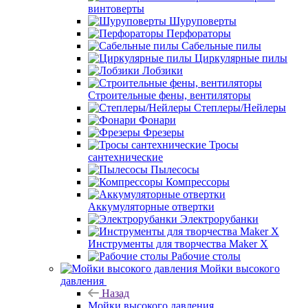
винтоверты
Шуруповерты
Перфораторы
Сабельные пилы
Циркулярные пилы
Лобзики
Строительные фены, вентиляторы
Степлеры/Нейлеры
Фонари
Фрезеры
Тросы
сантехнические
Пылесосы
Компрессоры
Аккумуляторные отвертки
Электрорубанки
Инструменты для творчества Maker X
Рабочие столы
Мойки высокого
давления
Назад
Мойки высокого давления