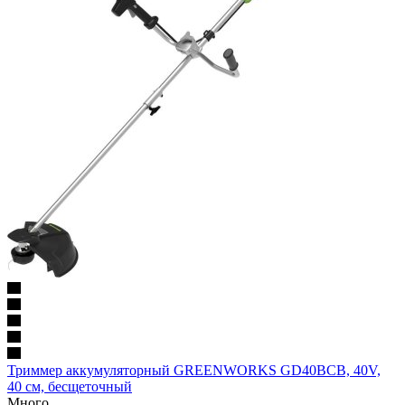
Триммер аккумуляторный GREENWORKS GD40BCB, 40V,
40 см, бесщеточный
Много