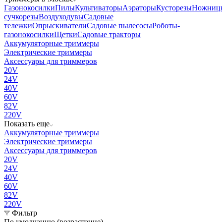
Газонокосилки
Пилы
Культиваторы
Аэраторы
Кусторезы
Ножниц
сучкорезы
Воздуходувы
Садовые
тележки
Опрыскиватели
Садовые пылесосы
Роботы-
газонокосилки
Щетки
Садовые тракторы
Аккумуляторные триммеры
Электрические триммеры
Аксессуары для триммеров
20V
24V
40V
60V
82V
220V
Показать еще
Аккумуляторные триммеры
Электрические триммеры
Аксессуары для триммеров
20V
24V
40V
60V
82V
220V
Фильтр
По умолчанию (возрастание)