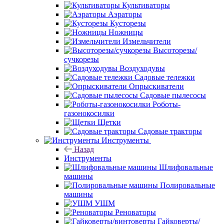
Культиваторы
Аэраторы
Кусторезы
Ножницы
Измельчители
Высоторезы/
сучкорезы
Воздуходувы
Садовые тележки
Опрыскиватели
Садовые пылесосы
Роботы-
газонокосилки
Щетки
Садовые тракторы
Инструменты
Назад
Инструменты
Шлифовальные
машины
Полировальные
машины
УШМ
Реноваторы
Гайковерты/