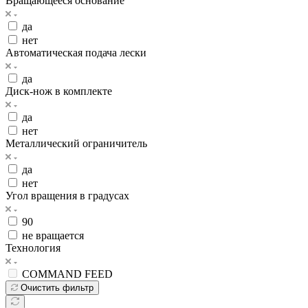
Вращающееся основание
да
нет
Автоматическая подача лески
да
Диск-нож в комплекте
да
нет
Металлический ограничитель
да
нет
Угол вращения в градусах
90
не вращается
Технология
COMMAND FEED
Очистить фильтр