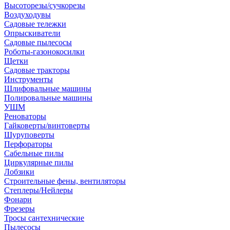
Высоторезы/сучкорезы
Воздуходувы
Садовые тележки
Опрыскиватели
Садовые пылесосы
Роботы-газонокосилки
Щетки
Садовые тракторы
Инструменты
Шлифовальные машины
Полировальные машины
УШМ
Реноваторы
Гайковерты/винтоверты
Шуруповерты
Перфораторы
Сабельные пилы
Циркулярные пилы
Лобзики
Строительные фены, вентиляторы
Степлеры/Нейлеры
Фонари
Фрезеры
Тросы сантехнические
Пылесосы