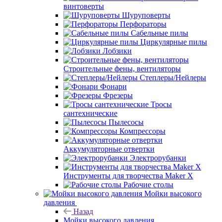
винтоверты
Шуруповерты
Перфораторы
Сабельные пилы
Циркулярные пилы
Лобзики
Строительные фены, вентиляторы
Степлеры/Нейлеры
Фонари
Фрезеры
Тросы
сантехнические
Пылесосы
Компрессоры
Аккумуляторные отвертки
Электрорубанки
Инструменты для творчества Maker X
Рабочие столы
Мойки высокого
давления
Назад
Мойки высокого давления