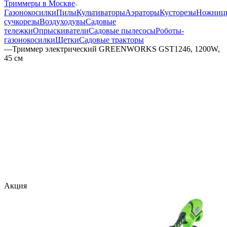
Триммеры в Москве
Газонокосилки
Пилы
Культиваторы
Аэраторы
Кусторезы
Ножниц
сучкорезы
Воздуходувы
Садовые
тележки
Опрыскиватели
Садовые пылесосы
Роботы-
газонокосилки
Щетки
Садовые тракторы
—
Триммер электрический GREENWORKS GST1246, 1200W,
45 см
Акция