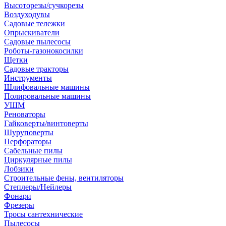
Высоторезы/сучкорезы
Воздуходувы
Садовые тележки
Опрыскиватели
Садовые пылесосы
Роботы-газонокосилки
Щетки
Садовые тракторы
Инструменты
Шлифовальные машины
Полировальные машины
УШМ
Реноваторы
Гайковерты/винтоверты
Шуруповерты
Перфораторы
Сабельные пилы
Циркулярные пилы
Лобзики
Строительные фены, вентиляторы
Степлеры/Нейлеры
Фонари
Фрезеры
Тросы сантехнические
Пылесосы