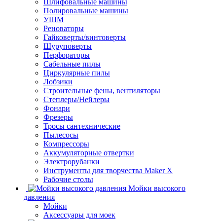
Шлифовальные машины
Полировальные машины
УШМ
Реноваторы
Гайковерты/винтоверты
Шуруповерты
Перфораторы
Сабельные пилы
Циркулярные пилы
Лобзики
Строительные фены, вентиляторы
Степлеры/Нейлеры
Фонари
Фрезеры
Тросы сантехнические
Пылесосы
Компрессоры
Аккумуляторные отвертки
Электрорубанки
Инструменты для творчества Maker X
Рабочие столы
Мойки высокого
давления
Мойки
Аксессуары для моек