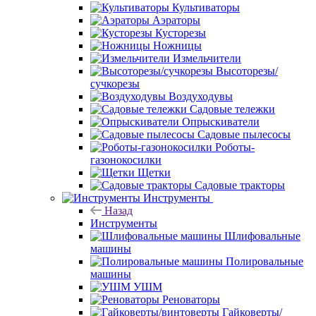
Культиваторы
Аэраторы
Кусторезы
Ножницы
Измельчители
Высоторезы/
сучкорезы
Воздуходувы
Садовые тележки
Опрыскиватели
Садовые пылесосы
Роботы-
газонокосилки
Щетки
Садовые тракторы
Инструменты
Назад
Инструменты
Шлифовальные
машины
Полировальные
машины
УШМ
Реноваторы
Гайковерты/