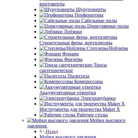
винтоверты
Шуруповерты
Перфораторы
Сабельные пилы
Циркулярные пилы
Лобзики
Строительные фены, вентиляторы
Степлеры/Нейлеры
Фонари
Фрезеры
Тросы
сантехнические
Пылесосы
Компрессоры
Аккумуляторные отвертки
Электрорубанки
Инструменты для творчества Maker X
Рабочие столы
Мойки высокого
давления
Назад
Мойки высокого давления