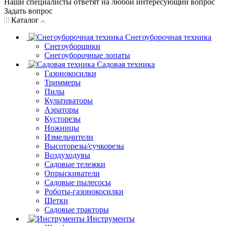
Наши специалисты ответят на любой интересующий вопрос
Задать вопрос
Каталог
Снегоуборочная техника
Снегоуборщики
Снегоуборочные лопаты
Садовая техника
Газонокосилки
Триммеры
Пилы
Культиваторы
Аэраторы
Кусторезы
Ножницы
Измельчители
Высоторезы/сучкорезы
Воздуходувы
Садовые тележки
Опрыскиватели
Садовые пылесосы
Роботы-газонокосилки
Щетки
Садовые тракторы
Инструменты