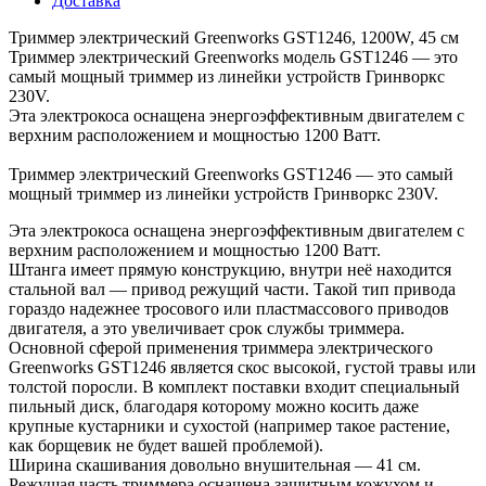
Доставка
Триммер электрический Greenworks GST1246, 1200W, 45 см
Триммер электрический Greenworks модель GST1246 — это
самый мощный триммер из линейки устройств Гринворкс
230V.
Эта электрокоса оснащена энергоэффективным двигателем с
верхним расположением и мощностью 1200 Ватт.
Триммер электрический Greenworks GST1246 — это самый
мощный триммер из линейки устройств Гринворкс 230V.
Эта электрокоса оснащена энергоэффективным двигателем с
верхним расположением и мощностью 1200 Ватт.
Штанга имеет прямую конструкцию, внутри неё находится
стальной вал — привод режущий части. Такой тип привода
гораздо надежнее тросового или пластмассового приводов
двигателя, а это увеличивает срок службы триммера.
Основной сферой применения триммера электрического
Greenworks GST1246 является скос высокой, густой травы или
толстой поросли. В комплект поставки входит специальный
пильный диск, благодаря которому можно косить даже
крупные кустарники и сухостой (например такое растение,
как борщевик не будет вашей проблемой).
Ширина скашивания довольно внушительная — 41 см.
Режущая часть триммера оснащена защитным кожухом и