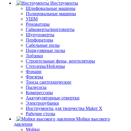
Инструменты
Шлифовальные машины
Полировальные машины
УШМ
Реноваторы
Гайковерты/винтоверты
Шуруповерты
Перфораторы
Сабельные пилы
Циркулярные пилы
Лобзики
Строительные фены, вентиляторы
Степлеры/Нейлеры
Фонари
Фрезеры
Тросы сантехнические
Пылесосы
Компрессоры
Аккумуляторные отвертки
Электрорубанки
Инструменты для творчества Maker X
Рабочие столы
Мойки высокого
давления
Мойки