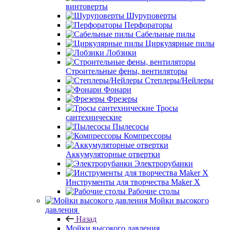
винтоверты
Шуруповерты
Перфораторы
Сабельные пилы
Циркулярные пилы
Лобзики
Строительные фены, вентиляторы
Степлеры/Нейлеры
Фонари
Фрезеры
Тросы
сантехнические
Пылесосы
Компрессоры
Аккумуляторные отвертки
Электрорубанки
Инструменты для творчества Maker X
Рабочие столы
Мойки высокого
давления
Назад
Мойки высокого давления