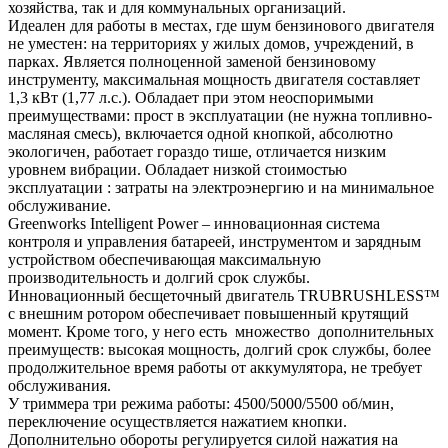
хозяйства, так и для коммунальных организаций.
Идеален для работы в местах, где шум бензинового двигателя
не уместен: на территориях у жилых домов, учреждений, в
парках. Является полноценной заменой бензиновому
инструменту, максимальная мощность двигателя составляет
1,3 кВт (1,77 л.с.). Обладает при этом неоспоримыми
преимуществами: прост в эксплуатации (не нужна топливно-
масляная смесь), включается одной кнопкой, абсолютно
экологичен, работает гораздо тише, отличается низким
уровнем вибрации. Обладает низкой стоимостью
эксплуатации : затраты на электроэнергию и на минимальное
обслуживание.
Greenworks Intelligent Power – инновационная система
контроля и управления батареей, инструментом и зарядным
устройством обеспечивающая максимальную
производительность и долгий срок службы.
Инновационный бесщеточный двигатель TRUBRUSHLESS™
с внешним ротором обеспечивает повышенный крутящий
момент. Кроме того, у него есть множество дополнительных
преимуществ: высокая мощность, долгий срок службы, более
продолжительное время работы от аккумулятора, не требует
обслуживания.
У триммера три режима работы: 4500/5000/5500 об/мин,
переключение осуществляется нажатием кнопки.
Дополнительно обороты регулируется силой нажатия на