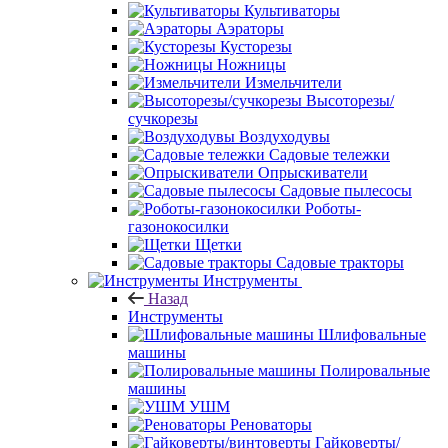
Культиваторы
Аэраторы
Кусторезы
Ножницы
Измельчители
Высоторезы/
сучкорезы
Воздуходувы
Садовые тележки
Опрыскиватели
Садовые пылесосы
Роботы-
газонокосилки
Щетки
Садовые тракторы
Инструменты
Назад
Инструменты
Шлифовальные
машины
Полировальные
машины
УШМ
Реноваторы
Гайковерты/