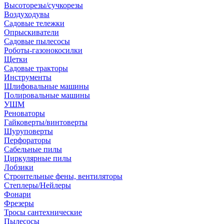
Высоторезы/сучкорезы
Воздуходувы
Садовые тележки
Опрыскиватели
Садовые пылесосы
Роботы-газонокосилки
Щетки
Садовые тракторы
Инструменты
Шлифовальные машины
Полировальные машины
УШМ
Реноваторы
Гайковерты/винтоверты
Шуруповерты
Перфораторы
Сабельные пилы
Циркулярные пилы
Лобзики
Строительные фены, вентиляторы
Степлеры/Нейлеры
Фонари
Фрезеры
Тросы сантехнические
Пылесосы