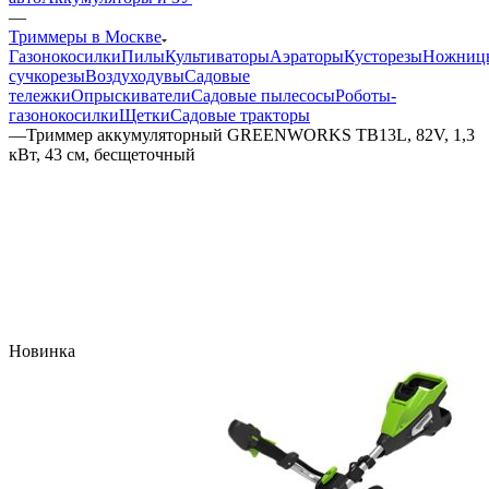
—
Триммеры в Москве
Газонокосилки
Пилы
Культиваторы
Аэраторы
Кусторезы
Ножниц
сучкорезы
Воздуходувы
Садовые
тележки
Опрыскиватели
Садовые пылесосы
Роботы-
газонокосилки
Щетки
Садовые тракторы
—
Триммер аккумуляторный GREENWORKS TB13L, 82V, 1,3
кВт, 43 см, бесщеточный
Новинка