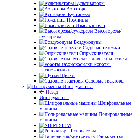
Культиваторы
Аэраторы
Кусторезы
Ножницы
Измельчители
Высоторезы/
сучкорезы
Воздуходувы
Садовые тележки
Опрыскиватели
Садовые пылесосы
Роботы-
газонокосилки
Щетки
Садовые тракторы
Инструменты
Назад
Инструменты
Шлифовальные
машины
Полировальные
машины
УШМ
Реноваторы
Гайковерты/