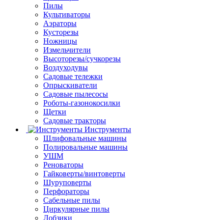
Пилы
Культиваторы
Аэраторы
Кусторезы
Ножницы
Измельчители
Высоторезы/сучкорезы
Воздуходувы
Садовые тележки
Опрыскиватели
Садовые пылесосы
Роботы-газонокосилки
Щетки
Садовые тракторы
Инструменты
Шлифовальные машины
Полировальные машины
УШМ
Реноваторы
Гайковерты/винтоверты
Шуруповерты
Перфораторы
Сабельные пилы
Циркулярные пилы
Лобзики