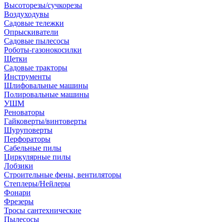
Высоторезы/сучкорезы
Воздуходувы
Садовые тележки
Опрыскиватели
Садовые пылесосы
Роботы-газонокосилки
Щетки
Садовые тракторы
Инструменты
Шлифовальные машины
Полировальные машины
УШМ
Реноваторы
Гайковерты/винтоверты
Шуруповерты
Перфораторы
Сабельные пилы
Циркулярные пилы
Лобзики
Строительные фены, вентиляторы
Степлеры/Нейлеры
Фонари
Фрезеры
Тросы сантехнические
Пылесосы