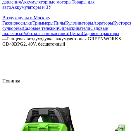
давления
Аккумуляторные моторы
Товары для
авто
Аккумуляторы и ЗУ
—
Воздуходувы в Москве
Газонокосилки
Триммеры
Пилы
Культиваторы
Аэраторы
Кусторе
сучкорезы
Садовые тележки
Опрыскиватели
Садовые
пылесосы
Роботы-газонокосилки
Щетки
Садовые тракторы
—
Ранцевая воздуходувка аккумуляторная GREENWORKS
GD40BPG2, 40V, бесщеточный
Новинка