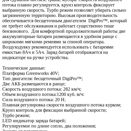
потока плавно регулируется, круиз контроль фиксирует
выбранную скорость. Турбо режим позволяет убирать сильно
загрязненную территорию. Высокая производительность
обеспечивается бесщеточным двигателем DigiPro™, который
не требует обслуживания и работает существенно тише
бензинового. Для комфортной продолжительной работы две
аккумуляторные батареи размещаются в удобном ранце с
широкими мягкими ремнями за спиной оператора.
Воздуходувку рекомендуется использовать с батареями
емкостью 8Ач и 5Ач. Заряд батарей отображается на
индикаторе на ручке устройства.
Технические данные:
Платформа Greenworks 40V;
Тип двигателя: бесщеточный DigiPro™;
Две АКБ размещаются в ранце;
Скорость воздушного потока: 282 км/ч;
Объем воздушного потока:1200 куб. м/ч:
Сила воздушного потока: 20 Н;
Плавная регулировка скорости воздушного потока курком;
Круиз контроль для фиксации выбранной скорости;
Турбо режим;
LED индикатор заряда батарей;
Регулируемое по длине сопло, два положения;