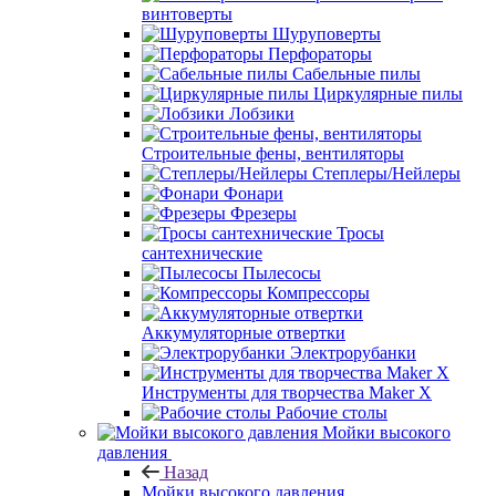
винтоверты
Шуруповерты
Перфораторы
Сабельные пилы
Циркулярные пилы
Лобзики
Строительные фены, вентиляторы
Степлеры/Нейлеры
Фонари
Фрезеры
Тросы
сантехнические
Пылесосы
Компрессоры
Аккумуляторные отвертки
Электрорубанки
Инструменты для творчества Maker X
Рабочие столы
Мойки высокого
давления
Назад
Мойки высокого давления