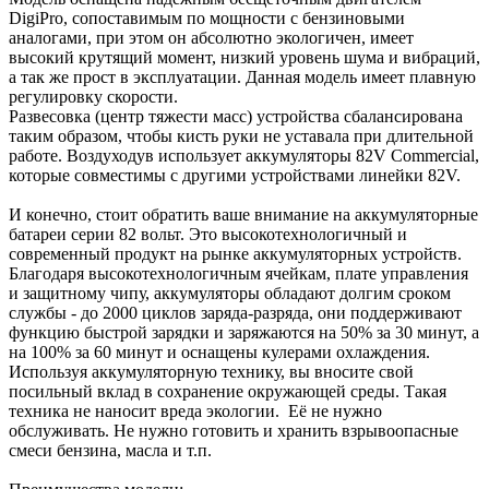
DigiPro, сопоставимым по мощности с бензиновыми
аналогами, при этом он абсолютно экологичен, имеет
высокий крутящий момент, низкий уровень шума и вибраций,
а так же прост в эксплуатации. Данная модель имеет плавную
регулировку скорости.
Развесовка (центр тяжести масс) устройства сбалансирована
таким образом, чтобы кисть руки не уставала при длительной
работе. Воздуходув использует аккумуляторы 82V Commercial,
которые совместимы с другими устройствами линейки 82V.
И конечно, стоит обратить ваше внимание на аккумуляторные
батареи серии 82 вольт. Это высокотехнологичный и
современный продукт на рынке аккумуляторных устройств.
Благодаря высокотехнологичным ячейкам, плате управления
и защитному чипу, аккумуляторы обладают долгим сроком
службы - до 2000 циклов заряда-разряда, они поддерживают
функцию быстрой зарядки и заряжаются на 50% за 30 минут, а
на 100% за 60 минут и оснащены кулерами охлаждения.
Используя аккумуляторную технику, вы вносите свой
посильный вклад в сохранение окружающей среды. Такая
техника не наносит вреда экологии. Её не нужно
обслуживать. Не нужно готовить и хранить взрывоопасные
смеси бензина, масла и т.п.