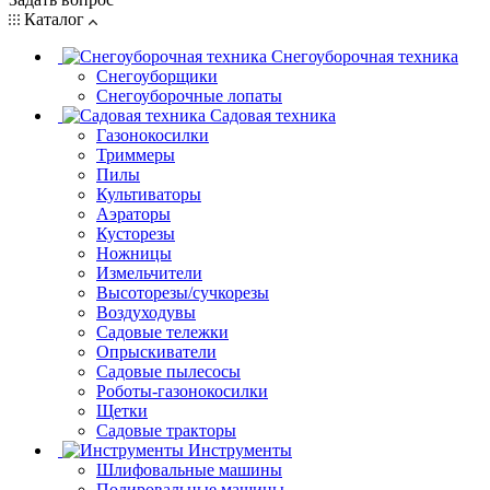
Каталог
Снегоуборочная техника
Снегоуборщики
Снегоуборочные лопаты
Садовая техника
Газонокосилки
Триммеры
Пилы
Культиваторы
Аэраторы
Кусторезы
Ножницы
Измельчители
Высоторезы/сучкорезы
Воздуходувы
Садовые тележки
Опрыскиватели
Садовые пылесосы
Роботы-газонокосилки
Щетки
Садовые тракторы
Инструменты
Шлифовальные машины
Полировальные машины