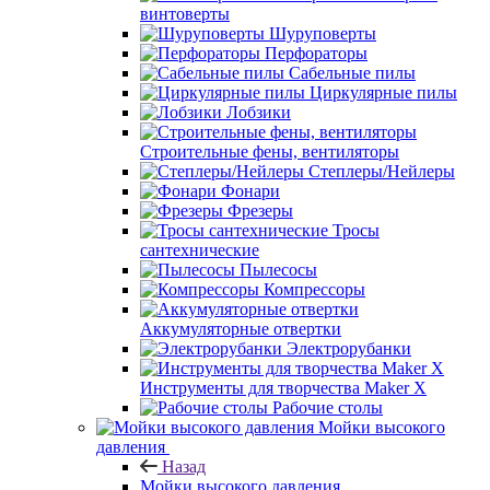
винтоверты
Шуруповерты
Перфораторы
Сабельные пилы
Циркулярные пилы
Лобзики
Строительные фены, вентиляторы
Степлеры/Нейлеры
Фонари
Фрезеры
Тросы
сантехнические
Пылесосы
Компрессоры
Аккумуляторные отвертки
Электрорубанки
Инструменты для творчества Maker X
Рабочие столы
Мойки высокого
давления
Назад
Мойки высокого давления