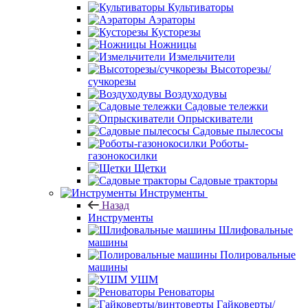
Культиваторы
Аэраторы
Кусторезы
Ножницы
Измельчители
Высоторезы/
сучкорезы
Воздуходувы
Садовые тележки
Опрыскиватели
Садовые пылесосы
Роботы-
газонокосилки
Щетки
Садовые тракторы
Инструменты
Назад
Инструменты
Шлифовальные
машины
Полировальные
машины
УШМ
Реноваторы
Гайковерты/