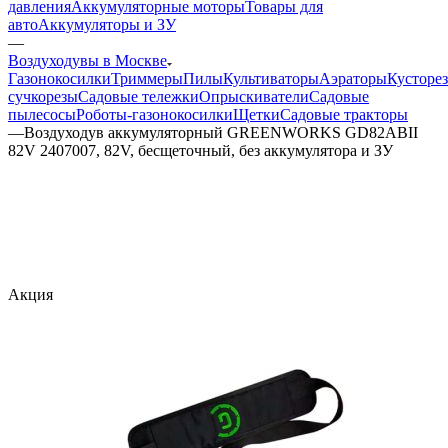
давления
Аккумуляторные моторы
Товары для
авто
Аккумуляторы и ЗУ
—
Воздуходувы в Москве
Газонокосилки
Триммеры
Пилы
Культиваторы
Аэраторы
Кусторе
сучкорезы
Садовые тележки
Опрыскиватели
Садовые
пылесосы
Роботы-газонокосилки
Щетки
Садовые тракторы
—
Воздуходув аккумуляторный GREENWORKS GD82ABII
82V 2407007, 82V, бесщеточный, без аккумулятора и ЗУ
Акция