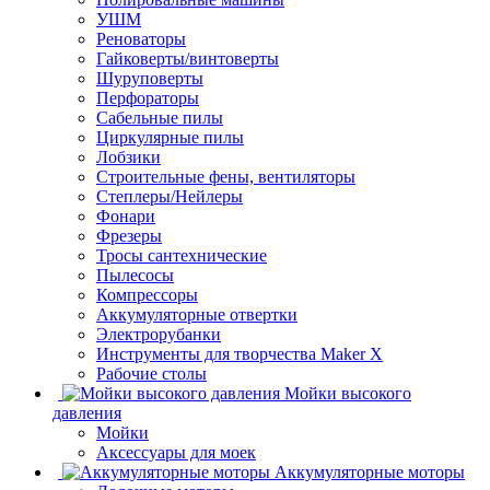
УШМ
Реноваторы
Гайковерты/винтоверты
Шуруповерты
Перфораторы
Сабельные пилы
Циркулярные пилы
Лобзики
Строительные фены, вентиляторы
Степлеры/Нейлеры
Фонари
Фрезеры
Тросы сантехнические
Пылесосы
Компрессоры
Аккумуляторные отвертки
Электрорубанки
Инструменты для творчества Maker X
Рабочие столы
Мойки высокого
давления
Мойки
Аксессуары для моек
Аккумуляторные моторы