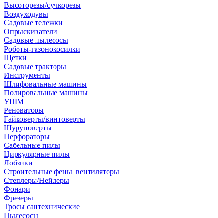
Высоторезы/сучкорезы
Воздуходувы
Садовые тележки
Опрыскиватели
Садовые пылесосы
Роботы-газонокосилки
Щетки
Садовые тракторы
Инструменты
Шлифовальные машины
Полировальные машины
УШМ
Реноваторы
Гайковерты/винтоверты
Шуруповерты
Перфораторы
Сабельные пилы
Циркулярные пилы
Лобзики
Строительные фены, вентиляторы
Степлеры/Нейлеры
Фонари
Фрезеры
Тросы сантехнические
Пылесосы