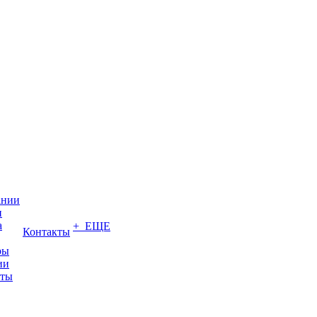
ании
и
а
+ ЕЩЕ
Контакты
ры
ии
иты