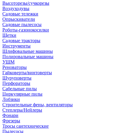
Высоторезы/сучкорезы
Воздуходувы
Садовые тележки
Опрыскиватели
Садовые пылесосы
Роботы-газонокосилки
Щетки
Садовые тракторы
Инструменты
Шлифовальные машины
Полировальные машины
УШМ
Реноваторы
Гайковерты/винтоверты
Шуруповерты
Перфораторы
Сабельные пилы
Циркулярные пилы
Лобзики
Строительные фены, вентиляторы
Степлеры/Нейлеры
Фонари
Фрезеры
Тросы сантехнические
Пылесосы