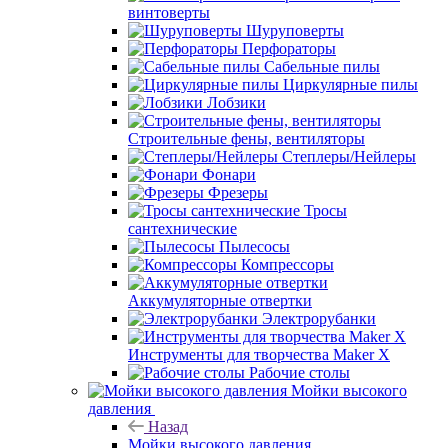
винтоверты
Шуруповерты
Перфораторы
Сабельные пилы
Циркулярные пилы
Лобзики
Строительные фены, вентиляторы
Степлеры/Нейлеры
Фонари
Фрезеры
Тросы
сантехнические
Пылесосы
Компрессоры
Аккумуляторные отвертки
Электрорубанки
Инструменты для творчества Maker X
Рабочие столы
Мойки высокого
давления
Назад
Мойки высокого давления