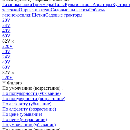
Газонокосилки
Триммеры
Пилы
Культиваторы
Аэраторы
Кусторе
тележки
Опрыскиватели
Садовые пылесосы
Роботы-
газонокосилки
Щетки
Садовые тракторы
20V
24V
40V
60V
82V
220V
20V
24V
40V
60V
82V
220V
Фильтр
По умолчанию (возрастание)
По популярности (убывание)
По популярности (возрастание)
По алфавиту (убывание)
По алфавиту (возрастание)
По цене (убывание)
По цене (возрастание)
По умолчанию (убывание)
По умолчанию (возрастание)