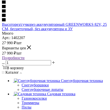
Высоторез/сучкорез аккумуляторный GREENWORKS 82V, 25
СМ, бесщеточный, без аккумулятора и ЗУ
Много
Арт.: 1402207
27 990
₽
/шт
Варианты цен
27 990
₽
/шт
Подробности
В корзину
Каталог
Снегоуборочная техника
Снегоуборщики
Снегоуборочные лопаты
Садовая техника
Газонокосилки
Триммеры
Пилы