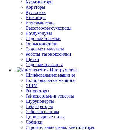
Культиваторы
Аэраторы
Кусторезы
Ножницы
Измельчители
Высоторезы/сучкорезы
Воздуходувы
Садовые тележки
Опрыскиватели
Садовые пылесосы
Роботы-газонокосилки
Щетки
Садовые тракторы
Инструменты
Шлифовальные машины
Полировальные машины
УШМ
Реноваторы
Гайковерты/винтоверты
Шуруповерты
Перфораторы
Сабельные пилы
Циркулярные пилы
Лобзики
Строительные фены, вентиляторы