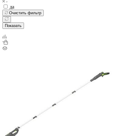
да
Очистить фильтр
Показать