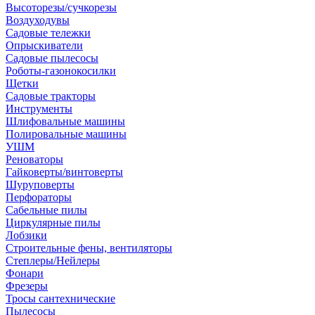
Высоторезы/сучкорезы
Воздуходувы
Садовые тележки
Опрыскиватели
Садовые пылесосы
Роботы-газонокосилки
Щетки
Садовые тракторы
Инструменты
Шлифовальные машины
Полировальные машины
УШМ
Реноваторы
Гайковерты/винтоверты
Шуруповерты
Перфораторы
Сабельные пилы
Циркулярные пилы
Лобзики
Строительные фены, вентиляторы
Степлеры/Нейлеры
Фонари
Фрезеры
Тросы сантехнические
Пылесосы