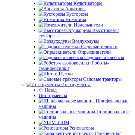
Культиваторы
Аэраторы
Кусторезы
Ножницы
Измельчители
Высоторезы/
сучкорезы
Воздуходувы
Садовые тележки
Опрыскиватели
Садовые пылесосы
Роботы-
газонокосилки
Щетки
Садовые тракторы
Инструменты
Назад
Инструменты
Шлифовальные
машины
Полировальные
машины
УШМ
Реноваторы
Гайковерты/