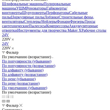
Шлифовальные машины
Полировальные
машины
УШМ
Реноваторы
Гайковерты/
винтоверты
Шуруповерты
Перфораторы
Сабельные
пилы
Циркулярные пилы
Лобзики
Строительные фены,
вентиляторы
Степлеры/Нейлеры
Фонари
Фрезеры
Тросы
сантехнические
Пылесосы
Компрессоры
Аккумуляторные
отвертки
Инструменты для творчества Maker X
Рабочие столы
24V
220V
24V
220V
Фильтр
По умолчанию (возрастание)
По популярности (убывание)
По популярности (возрастание)
По алфавиту (убывание)
По алфавиту (возрастание)
По цене (убывание)
По цене (возрастание)
По умолчанию (убывание)
По умолчанию (возрастание)
Фильтр
Сортировка