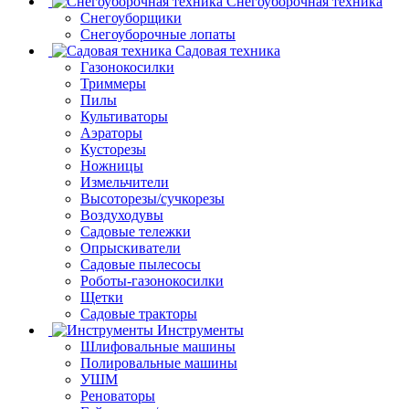
Снегоуборочная техника
Снегоуборщики
Снегоуборочные лопаты
Садовая техника
Газонокосилки
Триммеры
Пилы
Культиваторы
Аэраторы
Кусторезы
Ножницы
Измельчители
Высоторезы/сучкорезы
Воздуходувы
Садовые тележки
Опрыскиватели
Садовые пылесосы
Роботы-газонокосилки
Щетки
Садовые тракторы
Инструменты
Шлифовальные машины
Полировальные машины
УШМ
Реноваторы