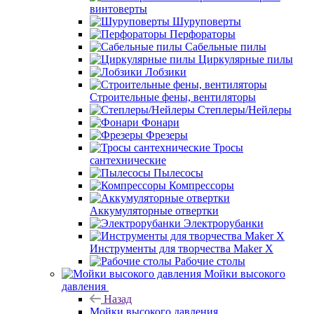
винтоверты
Шуруповерты
Перфораторы
Сабельные пилы
Циркулярные пилы
Лобзики
Строительные фены, вентиляторы
Степлеры/Нейлеры
Фонари
Фрезеры
Тросы
сантехнические
Пылесосы
Компрессоры
Аккумуляторные отвертки
Электрорубанки
Инструменты для творчества Maker X
Рабочие столы
Мойки высокого
давления
Назад
Мойки высокого давления