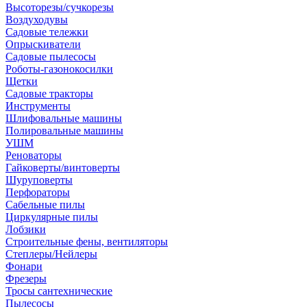
Высоторезы/сучкорезы
Воздуходувы
Садовые тележки
Опрыскиватели
Садовые пылесосы
Роботы-газонокосилки
Щетки
Садовые тракторы
Инструменты
Шлифовальные машины
Полировальные машины
УШМ
Реноваторы
Гайковерты/винтоверты
Шуруповерты
Перфораторы
Сабельные пилы
Циркулярные пилы
Лобзики
Строительные фены, вентиляторы
Степлеры/Нейлеры
Фонари
Фрезеры
Тросы сантехнические
Пылесосы