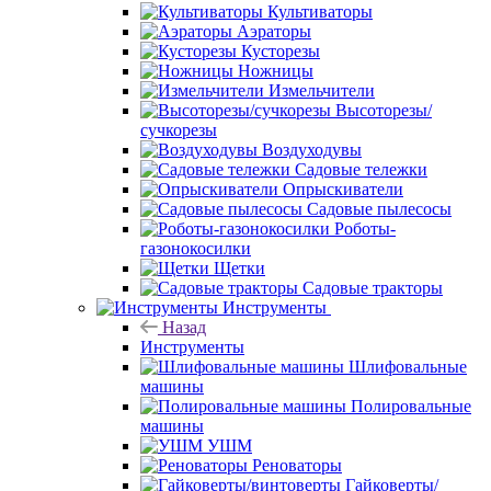
Культиваторы
Аэраторы
Кусторезы
Ножницы
Измельчители
Высоторезы/
сучкорезы
Воздуходувы
Садовые тележки
Опрыскиватели
Садовые пылесосы
Роботы-
газонокосилки
Щетки
Садовые тракторы
Инструменты
Назад
Инструменты
Шлифовальные
машины
Полировальные
машины
УШМ
Реноваторы
Гайковерты/