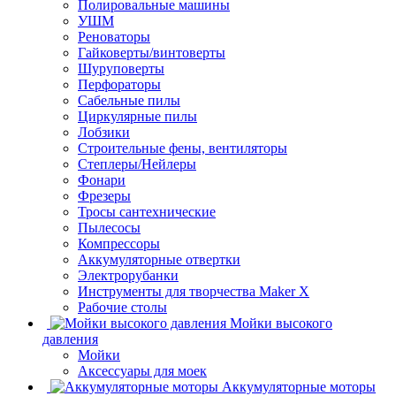
Полировальные машины
УШМ
Реноваторы
Гайковерты/винтоверты
Шуруповерты
Перфораторы
Сабельные пилы
Циркулярные пилы
Лобзики
Строительные фены, вентиляторы
Степлеры/Нейлеры
Фонари
Фрезеры
Тросы сантехнические
Пылесосы
Компрессоры
Аккумуляторные отвертки
Электрорубанки
Инструменты для творчества Maker X
Рабочие столы
Мойки высокого
давления
Мойки
Аксессуары для моек
Аккумуляторные моторы