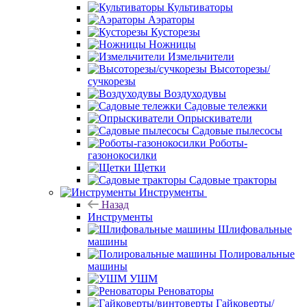
Культиваторы
Аэраторы
Кусторезы
Ножницы
Измельчители
Высоторезы/
сучкорезы
Воздуходувы
Садовые тележки
Опрыскиватели
Садовые пылесосы
Роботы-
газонокосилки
Щетки
Садовые тракторы
Инструменты
Назад
Инструменты
Шлифовальные
машины
Полировальные
машины
УШМ
Реноваторы
Гайковерты/