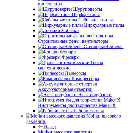
винтоверты
Шуруповерты
Перфораторы
Сабельные пилы
Циркулярные пилы
Лобзики
Строительные фены, вентиляторы
Степлеры/Нейлеры
Фонари
Фрезеры
Тросы
сантехнические
Пылесосы
Компрессоры
Аккумуляторные отвертки
Электрорубанки
Инструменты для творчества Maker X
Рабочие столы
Мойки высокого
давления
Назад
Мойки высокого давления