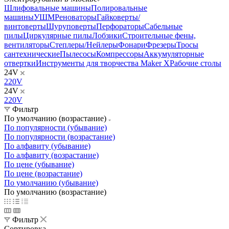
Шлифовальные машины
Полировальные
машины
УШМ
Реноваторы
Гайковерты/
винтоверты
Шуруповерты
Перфораторы
Сабельные
пилы
Циркулярные пилы
Лобзики
Строительные фены,
вентиляторы
Степлеры/Нейлеры
Фонари
Фрезеры
Тросы
сантехнические
Пылесосы
Компрессоры
Аккумуляторные
отвертки
Инструменты для творчества Maker X
Рабочие столы
24V
220V
24V
220V
Фильтр
По умолчанию (возрастание)
По популярности (убывание)
По популярности (возрастание)
По алфавиту (убывание)
По алфавиту (возрастание)
По цене (убывание)
По цене (возрастание)
По умолчанию (убывание)
По умолчанию (возрастание)
Фильтр
Сортировка