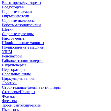
Высоторезы/сучкорезы
Воздуходувы
Садовые тележки
Опрыскиватели
Садовые пылесосы
Роботы-газонокосилки
Щетки
Садовые тракторы
Инструменты
Шлифовальные машины
Полировальные машины
УШМ
Реноваторы
Гайковерты/винтоверты
Шуруповерты
Перфораторы
Сабельные пилы
Циркулярные пилы
Лобзики
Строительные фены, вентиляторы
Степлеры/Нейлеры
Фонари
Фрезеры
Тросы сантехнические
Пылесосы